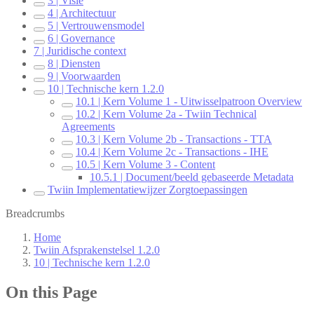
3 | Visie
4 | Architectuur
5 | Vertrouwensmodel
6 | Governance
7 | Juridische context
8 | Diensten
9 | Voorwaarden
10 | Technische kern 1.2.0
10.1 | Kern Volume 1 - Uitwisselpatroon Overview
10.2 | Kern Volume 2a - Twiin Technical
Agreements
10.3 | Kern Volume 2b - Transactions - TTA
10.4 | Kern Volume 2c - Transactions - IHE
10.5 | Kern Volume 3 - Content
10.5.1 | Document/beeld gebaseerde Metadata
Twiin Implementatiewijzer Zorgtoepassingen
Breadcrumbs
Home
Twiin Afsprakenstelsel 1.2.0
10 | Technische kern 1.2.0
On this Page