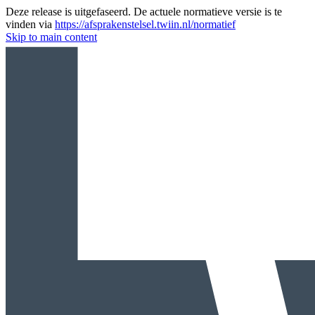
Deze release is uitgefaseerd. De actuele normatieve versie is te
vinden via
https://afsprakenstelsel.twiin.nl/normatief
Skip to main content