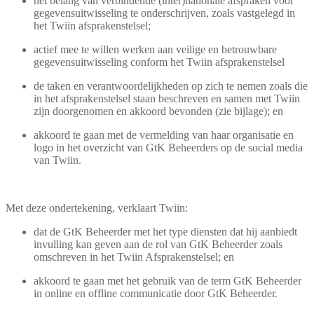
het belang van verbindende (inter)nationale afspraken voor
gegevensuitwisseling te onderschrijven, zoals vastgelegd in
het Twiin afsprakenstelsel;
actief mee te willen werken aan veilige en betrouwbare
gegevensuitwisseling conform het Twiin afsprakenstelsel
de taken en verantwoordelijkheden op zich te nemen zoals die
in het afsprakenstelsel staan beschreven en samen met Twiin
zijn doorgenomen en akkoord bevonden (zie bijlage); en
akkoord te gaan met de vermelding van haar organisatie en
logo in het overzicht van GtK Beheerders op de social media
van Twiin.
Met deze ondertekening, verklaart Twiin:
dat de GtK Beheerder met het type diensten dat hij aanbiedt
invulling kan geven aan de rol van GtK Beheerder zoals
omschreven in het Twiin Afsprakenstelsel; en
akkoord te gaan met het gebruik van de term GtK Beheerder
in online en offline communicatie door GtK Beheerder.