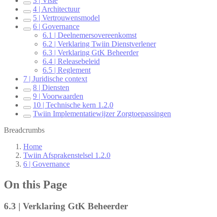
3 | Visie
4 | Architectuur
5 | Vertrouwensmodel
6 | Governance
6.1 | Deelnemersovereenkomst
6.2 | Verklaring Twiin Dienstverlener
6.3 | Verklaring GtK Beheerder
6.4 | Releasebeleid
6.5 | Reglement
7 | Juridische context
8 | Diensten
9 | Voorwaarden
10 | Technische kern 1.2.0
Twiin Implementatiewijzer Zorgtoepassingen
Breadcrumbs
Home
Twiin Afsprakenstelsel 1.2.0
6 | Governance
On this Page
6.3 | Verklaring GtK Beheerder