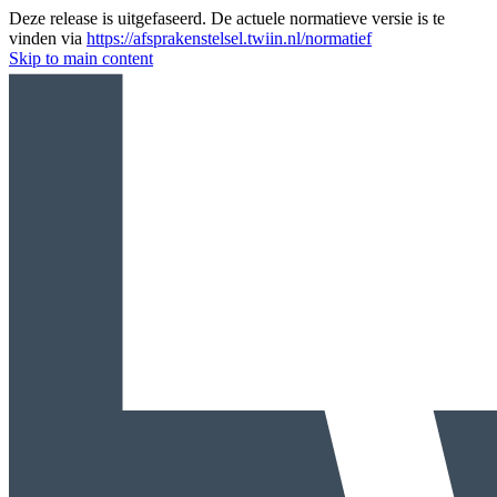
Deze release is uitgefaseerd. De actuele normatieve versie is te
vinden via
https://afsprakenstelsel.twiin.nl/normatief
Skip to main content