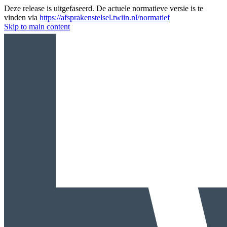
Deze release is uitgefaseerd. De actuele normatieve versie is te
vinden via
https://afsprakenstelsel.twiin.nl/normatief
Skip to main content