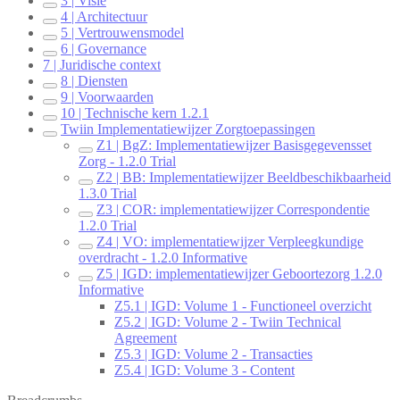
3 | Visie
4 | Architectuur
5 | Vertrouwensmodel
6 | Governance
7 | Juridische context
8 | Diensten
9 | Voorwaarden
10 | Technische kern 1.2.1
Twiin Implementatiewijzer Zorgtoepassingen
Z1 | BgZ: Implementatiewijzer Basisgegevensset
Zorg - 1.2.0 Trial
Z2 | BB: Implementatiewijzer Beeldbeschikbaarheid
1.3.0 Trial
Z3 | COR: implementatiewijzer Correspondentie
1.2.0 Trial
Z4 | VO: implementatiewijzer Verpleegkundige
overdracht - 1.2.0 Informative
Z5 | IGD: implementatiewijzer Geboortezorg 1.2.0
Informative
Z5.1 | IGD: Volume 1 - Functioneel overzicht
Z5.2 | IGD: Volume 2 - Twiin Technical
Agreement
Z5.3 | IGD: Volume 2 - Transacties
Z5.4 | IGD: Volume 3 - Content