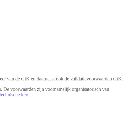
heer van de GtK en daarnaast ook de validatievoorwaarden GtK.
r. De voorwaarden zijn voornamelijk organisatorisch van
technische kern
.