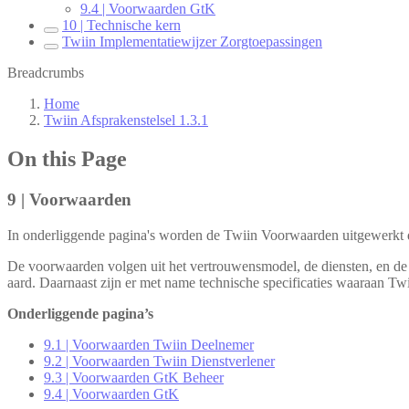
9.4 | Voorwaarden GtK
10 | Technische kern
Twiin Implementatiewijzer Zorgtoepassingen
Breadcrumbs
Home
Twiin Afsprakenstelsel 1.3.1
On this Page
9 | Voorwaarden
In onderliggende pagina's worden de Twiin Voorwaarden uitgewerkt 
De voorwaarden volgen uit het vertrouwensmodel, de diensten, en de 
aard. Daarnaast zijn er met name technische specificaties waaraan Tw
Onderliggende pagina’s
9.1 | Voorwaarden Twiin Deelnemer
9.2 | Voorwaarden Twiin Dienstverlener
9.3 | Voorwaarden GtK Beheer
9.4 | Voorwaarden GtK