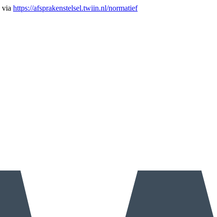
n via
https://afsprakenstelsel.twiin.nl/normatief