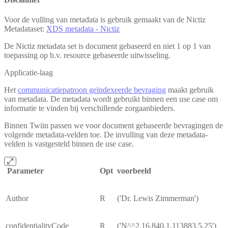
Voor de vulling van metadata is gebruik gemaakt van de Nictiz
Metadataset:
XDS metadata - Nictiz
De Nictiz metadata set is document gebaseerd en niet 1 op 1 van
toepassing op b.v. resource gebaseerde uitwisseling.
Applicatie-laag
Het
communicatiepatroon geïndexeerde bevraging
maakt gebruik
van metadata. De metadata wordt gebruikt binnen een use case om
informatie te vinden bij verschillende zorgaanbieders.
Binnen Twiin passen we voor document gebaseerde bevragingen de
volgende metadata-velden toe. De invulling van deze metadata-
velden is vastgesteld binnen de use case.
Parameter
Opt
voorbeeld
Author
R
('Dr. Lewis Zimmerman')
confidentialityCode
R
('N^^2.16.840.1.113883.5.25')