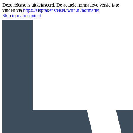
Deze release is uitgefaseerd. De actuele normatieve versie is te
vinden via
https://afsprakenstelsel.twiin.nl/normatief
Skip to main content