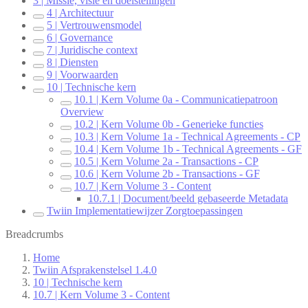
3 | Missie, visie en doelstellingen
4 | Architectuur
5 | Vertrouwensmodel
6 | Governance
7 | Juridische context
8 | Diensten
9 | Voorwaarden
10 | Technische kern
10.1 | Kern Volume 0a - Communicatiepatroon
Overview
10.2 | Kern Volume 0b - Generieke functies
10.3 | Kern Volume 1a - Technical Agreements - CP
10.4 | Kern Volume 1b - Technical Agreements - GF
10.5 | Kern Volume 2a - Transactions - CP
10.6 | Kern Volume 2b - Transactions - GF
10.7 | Kern Volume 3 - Content
10.7.1 | Document/beeld gebaseerde Metadata
Twiin Implementatiewijzer Zorgtoepassingen
Breadcrumbs
Home
Twiin Afsprakenstelsel 1.4.0
10 | Technische kern
10.7 | Kern Volume 3 - Content