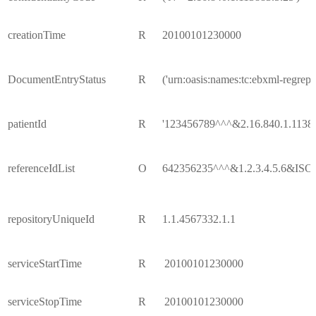
creationTime
R
20100101230000
DocumentEntryStatus
R
('urn:oasis:names:tc:ebxml-regre
patientId
R
'123456789^^^&2.16.840.1.1138
referenceIdList
O
642356235^^^&1.2.3.4.5.6&ISO^ur
repositoryUniqueId
R
1.1.4567332.1.1
serviceStartTime
R
20100101230000
serviceStopTime
R
20100101230000