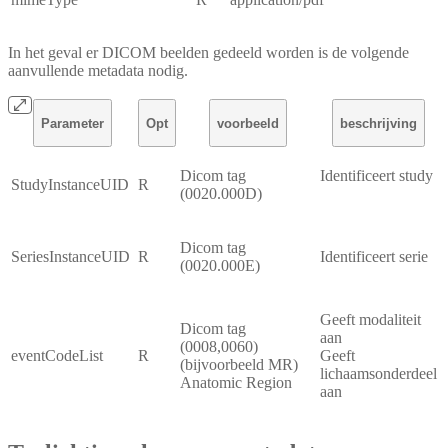
In het geval er DICOM beelden gedeeld worden is de volgende
aanvullende metadata nodig.
Parameter
Opt
voorbeeld
beschrijving
Dicom tag
Identificeert study
StudyInstanceUID
R
(0020.000D)
Dicom tag
SeriesInstanceUID
R
Identificeert serie
(0020.000E)
Geeft modaliteit
Dicom tag
aan
(0008,0060)
eventCodeList
R
Geeft
(bijvoorbeeld MR)
lichaamsonderdeel
Anatomic Region
aan