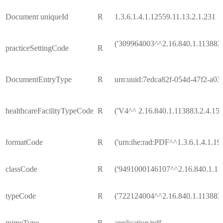
Document uniqueId
R
1.3.6.1.4.1.12559.11.13.2.1.231
('309964003^^2.16.840.1.113883.
practiceSettingCode
R
DocumentEntryType
R
urn:uuid:7edca82f-054d-47f2-a0
healthcareFacilityTypeCode
R
('V4^^ 2.16.840.1.113883.2.4.15
formatCode
R
('urn:ihe:rad:PDF^^1.3.6.1.4.1.19
classCode
R
('9491000146107^^2.16.840.1.11
typeCode
R
('722124004^^2.16.840.1.113883.
mimeType
R
application/pdf