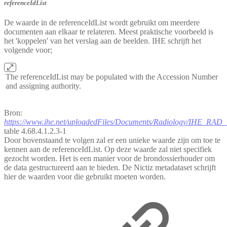
referenceIdList
De waarde in de referenceIdList wordt gebruikt om meerdere
documenten aan elkaar te relateren. Meest praktische voorbeeld is
het 'koppelen' van het verslag aan de beelden. IHE schrijft het
volgende voor;
The referenceIdList may be populated with the Accession Number
and assigning authority.
Bron:
https://www.ihe.net/uploadedFiles/Documents/Radiology/IHE_RAD_
table 4.68.4.1.2.3-1
Door bovenstaand te volgen zal er een unieke waarde zijn om toe te
kennen aan de referenceIdList. Op deze waarde zal niet specifiek
gezocht worden. Het is een manier voor de brondossierhouder om
de data gestructureerd aan te bieden. De Nictiz metadataset schrijft
hier de waarden voor die gebruikt moeten worden.