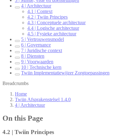
3 | Missie, visie en doelstellingen
4 | Architectuur
4.1 | Context
4.2 | Twiin Principes
4.3 | Conceptuele architectuur
4.4 | Logische architectuur
4.5 | Fysieke architectuur
5 | Vertrouwensmodel
6 | Governance
7 | Juridische context
8 | Diensten
9 | Voorwaarden
10 | Technische kern
Twiin Implementatiewijzer Zorgtoepassingen
Breadcrumbs
Home
Twiin Afsprakenstelsel 1.4.0
4 | Architectuur
On this Page
4.2 | Twiin Principes