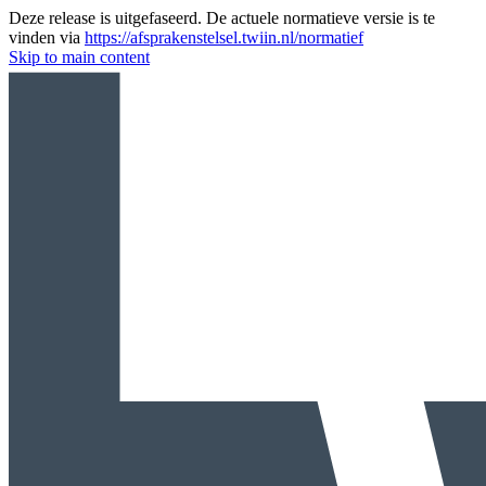
Deze release is uitgefaseerd. De actuele normatieve versie is te
vinden via
https://afsprakenstelsel.twiin.nl/normatief
Skip to main content