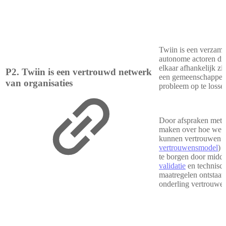
Twiin is een verzame
autonome actoren di
elkaar afhankelijk zi
P2. Twiin is een vertrouwd netwerk
een gemeenschappeli
van organisaties
probleem op te losse
Door afspraken met e
maken over hoe we e
kunnen vertrouwen (
vertrouwensmodel
) 
te borgen door midde
validatie
en technisc
maatregelen ontstaat
onderling vertrouwe