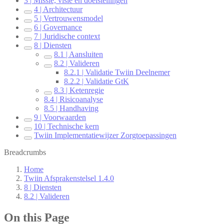
3 | Missie, visie en doelstellingen
4 | Architectuur
5 | Vertrouwensmodel
6 | Governance
7 | Juridische context
8 | Diensten
8.1 | Aansluiten
8.2 | Valideren
8.2.1 | Validatie Twiin Deelnemer
8.2.2 | Validatie GtK
8.3 | Ketenregie
8.4 | Risicoanalyse
8.5 | Handhaving
9 | Voorwaarden
10 | Technische kern
Twiin Implementatiewijzer Zorgtoepassingen
Breadcrumbs
Home
Twiin Afsprakenstelsel 1.4.0
8 | Diensten
8.2 | Valideren
On this Page