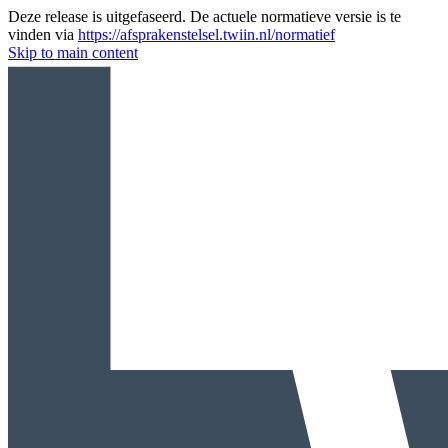
Deze release is uitgefaseerd. De actuele normatieve versie is te
vinden via
https://afsprakenstelsel.twiin.nl/normatief
Skip to main content