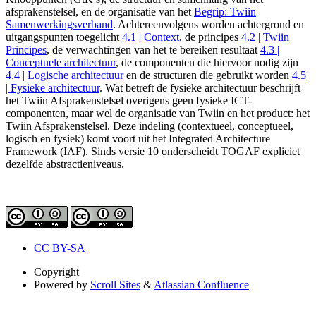
afsprakenstelsel, en de organisatie van het
Begrip: Twiin
Samenwerkingsverband
. Achtereenvolgens worden achtergrond en
uitgangspunten toegelicht
4.1 | Context
, de principes
4.2 | Twiin
Principes
, de verwachtingen van het te bereiken resultaat
4.3 |
Conceptuele architectuur
, de componenten die hiervoor nodig zijn
4.4 | Logische architectuur
en de structuren die gebruikt worden
4.5
| Fysieke architectuur
. Wat betreft de fysieke architectuur beschrijft
het Twiin Afsprakenstelsel overigens geen fysieke ICT-
componenten, maar wel de organisatie van Twiin en het product: het
Twiin Afsprakenstelsel. Deze indeling (contextueel, conceptueel,
logisch en fysiek) komt voort uit het Integrated Architecture
Framework (IAF). Sinds versie 10 onderscheidt TOGAF expliciet
dezelfde abstractieniveaus.
CC BY-SA
Copyright
Powered by
Scroll Sites
&
Atlassian Confluence