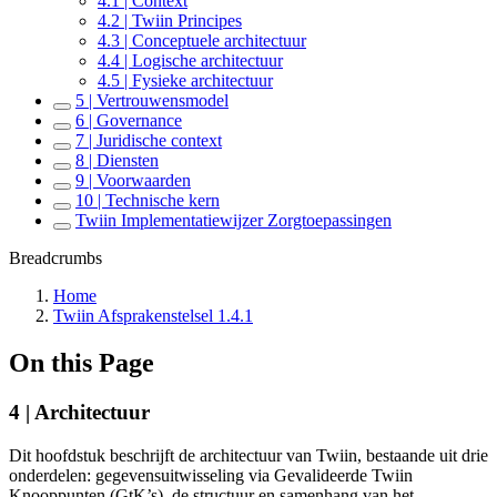
4.1 | Context
4.2 | Twiin Principes
4.3 | Conceptuele architectuur
4.4 | Logische architectuur
4.5 | Fysieke architectuur
5 | Vertrouwensmodel
6 | Governance
7 | Juridische context
8 | Diensten
9 | Voorwaarden
10 | Technische kern
Twiin Implementatiewijzer Zorgtoepassingen
Breadcrumbs
Home
Twiin Afsprakenstelsel 1.4.1
On this Page
4 | Architectuur
Dit hoofdstuk beschrijft de architectuur van Twiin, bestaande uit drie
onderdelen: gegevensuitwisseling via Gevalideerde Twiin
Knooppunten (GtK’s), de structuur en samenhang van het