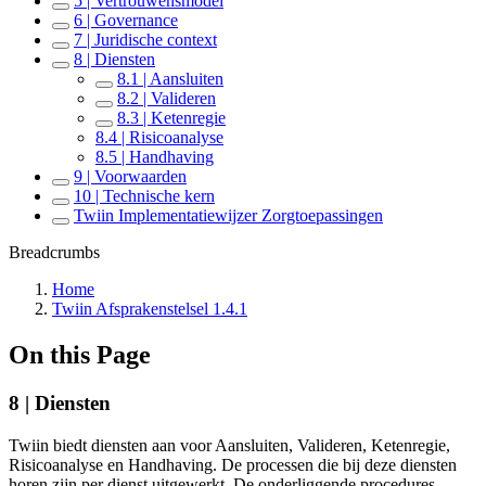
5 | Vertrouwensmodel
6 | Governance
7 | Juridische context
8 | Diensten
8.1 | Aansluiten
8.2 | Valideren
8.3 | Ketenregie
8.4 | Risicoanalyse
8.5 | Handhaving
9 | Voorwaarden
10 | Technische kern
Twiin Implementatiewijzer Zorgtoepassingen
Breadcrumbs
Home
Twiin Afsprakenstelsel 1.4.1
On this Page
8 | Diensten
Twiin biedt diensten aan voor Aansluiten, Valideren, Ketenregie,
Risicoanalyse en Handhaving. De processen die bij deze diensten
horen zijn per dienst uitgewerkt. De onderliggende procedures,