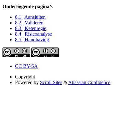
Onderliggende pagina’s
8.1 | Aansluiten
8.2 | Valideren
8.3 | Ketenregie
8.4 | Risicoanalyse
8.5 | Handhaving
CC BY-SA
Copyright
Powered by
Scroll Sites
&
Atlassian Confluence