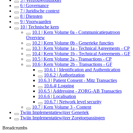
5 | Vertrouwensmodel
6 | Governance
7 | Juridische context
8 | Diensten
9 | Voorwaarden
10 | Technische kern
10.1 | Kern Volume 0a - Communicatiepatroon
Overview
10.2 | Kern Volume 0b - Generieke functies
10.3 | Kern Volume 1a - Technical Agreements - CP
10.4 | Kern Volume 1b - Technical Agreements - GF
10.5 | Kern Volume 2a - Transactions - CP
10.6 | Kern Volume 2b - Transactions - GF
10.6.1 | Identification and Authentication
10.6.2 | Authorization
10.6.3 | Patient Consent - Mitz Transacties
10.6.4| Logging
10.6.5 | Addressing - ZORG-AB Transacties
10.6.6 | Localisation
10.6.7 | Network level security
10.7 | Kern Volume 3 - Content
Twiin Implementatiewijzer Generiek
Twiin Implementatiewijzer Zorgtoepassingen
Breadcrumbs