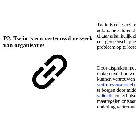
Twiin is een verzame
autonome actoren di
elkaar afhankelijk zi
P2. Twiin is een vertrouwd netwerk
een gemeenschappeli
van organisaties
probleem op te losse
Door afspraken met e
maken over hoe we e
kunnen vertrouwen (
vertrouwensmodel
) 
te borgen door midde
validatie
en technisc
maatregelen ontstaat
onderling vertrouwe