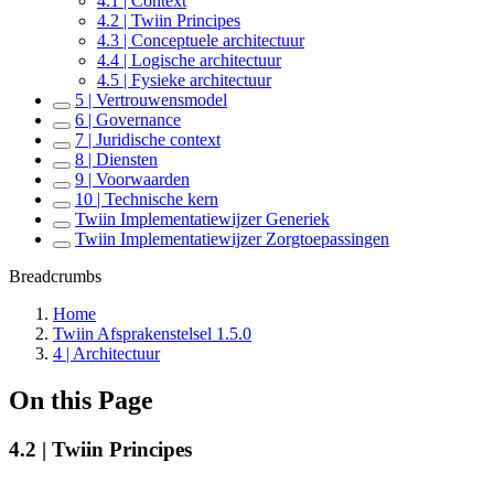
4.1 | Context
4.2 | Twiin Principes
4.3 | Conceptuele architectuur
4.4 | Logische architectuur
4.5 | Fysieke architectuur
5 | Vertrouwensmodel
6 | Governance
7 | Juridische context
8 | Diensten
9 | Voorwaarden
10 | Technische kern
Twiin Implementatiewijzer Generiek
Twiin Implementatiewijzer Zorgtoepassingen
Breadcrumbs
Home
Twiin Afsprakenstelsel 1.5.0
4 | Architectuur
On this Page
4.2 | Twiin Principes