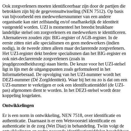
Ook zorgverleners moeten identificeerbaar zijn door de partijen die
betrokken zijn bij de gegevensuitwisseling (NEN 7512). Op basis
van bijvoorbeeld een medewerkersnummer van een andere
organisatie kan niet zelfstandig en/of onafhankelijk de identiteit
vastgesteld worden. UZI is momenteel het breedst bruikbare
landelijke stelsel om zorgverleners en medewerkers te identificeren.
Alternatieven zouden zijn: BIG-register of AGB-register. In de
eerste zitten niet alle specialismen en geen medewerkers (indien
nodig), in de tweede zitten alleen maar declarerende zorgverleners.
Het UZI-register dekt bredere specialismen dan het BIG-register en
ook niet-declarerende zorgverleners (zoals in
jeugdgezondheidszorg) staan hierin. De keuze voor het UZI-stelsel
ligt in lijn met de uitgangspunten zoals geformuleerd in het
Informatieberaad. De opvolging van het UZI-nummer wordt het
DEZI-nummer (Dé ZorgIdentiteit). Waar bij het nu zo is dat om een
UZI-nummer te verkrijgen er ook een identificatiemiddel (de UZI-
pas) afgenomen dient te worden. In het DEZI-stelsel wordt deze
koppeling losgelaten.
Ontwikkelingen
Er is een norm in ontwikkeling, NEN 7518, over identificatie en
authenticatie. Daarnaast is er een Wetsvoorstel identificatie en
authenticatie in de zorg (Wet Diaz) in behandeling. Twiin volgt de