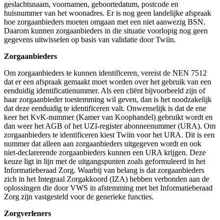
geslachtsnaam, voornamen, geboortedatum, postcode en
huisnummer van het woonadres. Er is nog geen landelijke afspraak
hoe zorgaanbieders moeten omgaan met een niet aanwezig BSN.
Daarom kunnen zorgaanbieders in die situatie voorlopig nog geen
gegevens uitwisselen op basis van validatie door Twiin.
Zorgaanbieders
Om zorgaanbieders te kunnen identificeren, vereist de NEN 7512
dat er een afspraak gemaakt moet worden over het gebruik van een
eenduidig identificatienummer. Als een cliënt bijvoorbeeld zijn of
haar zorgaanbieder toestemming wil geven, dan is het noodzakelijk
dat deze eenduidig te identificeren valt. Onwenselijk is dat de ene
keer het KvK-nummer (Kamer van Koophandel) gebruikt wordt en
dan weer het AGB of het UZI-register abonneenummer (URA). Om
zorgaanbieders te identificeren kiest Twiin voor het URA. Dit is een
nummer dat alleen aan zorgaanbieders uitgegeven wordt en ook
niet-declarerende zorgaanbieders kunnen een URA krijgen. Deze
keuze ligt in lijn met de uitgangspunten zoals geformuleerd in het
Informatieberaad Zorg. Waarbij van belang is dat zorgaanbieders
zich in het Integraal Zorgakkoord (IZA) hebben verbonden aan de
oplossingen die door VWS in afstemming met het Informatieberaad
Zorg zijn vastgesteld voor de generieke functies.
Zorgverleners