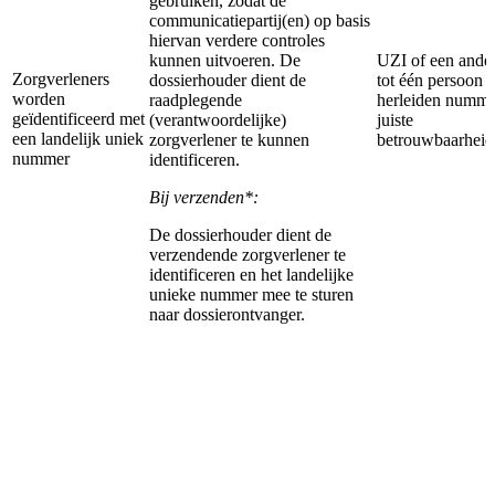
gebruiken, zodat de
communicatiepartij(en) op basis
hiervan verdere controles
kunnen uitvoeren. De
UZI of een ande
Zorgverleners
dossierhouder dient de
tot één persoon t
worden
raadplegende
herleiden numme
geïdentificeerd met
(verantwoordelijke)
juiste
een landelijk uniek
zorgverlener te kunnen
betrouwbaarheid
nummer
identificeren.
Bij verzenden*:
De dossierhouder dient de
verzendende zorgverlener te
identificeren en het landelijke
unieke nummer mee te sturen
naar dossierontvanger.