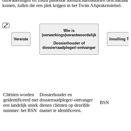
ontwikkelingen en zodra passende identificatiemiddelen beschikbaar
komen, zullen die een plek krijgen in het Twiin Afsprakenstelsel.
Wie is
(verwerkings)verantwoordelijk
Vereiste
Invulling Tw
Dossierhouder of
dossierraadpleger/-ontvanger
Cliënten worden
Dossierhouder en
geïdentificeerd met
dossierraadpleger/-ontvanger
BSN
een landelijk uniek
dienen cliënten op dezelfde
nummer: het BSN
manier te identificeren.