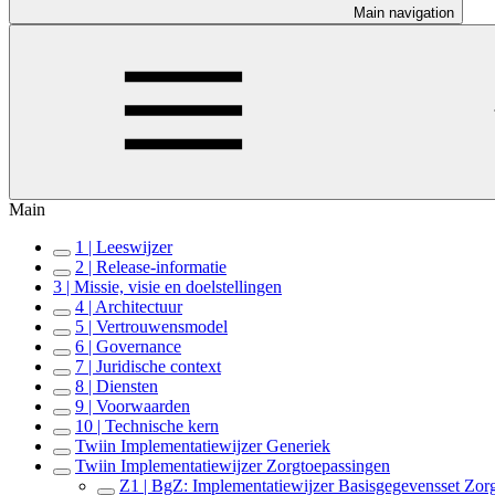
Main navigation
Main
1 | Leeswijzer
2 | Release-informatie
3 | Missie, visie en doelstellingen
4 | Architectuur
5 | Vertrouwensmodel
6 | Governance
7 | Juridische context
8 | Diensten
9 | Voorwaarden
10 | Technische kern
Twiin Implementatiewijzer Generiek
Twiin Implementatiewijzer Zorgtoepassingen
Z1 | BgZ: Implementatiewijzer Basisgegevensset Zor