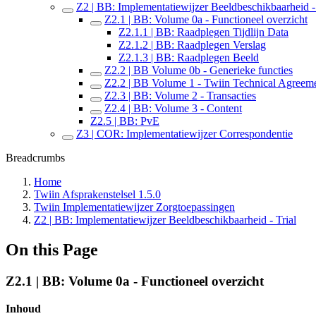
Z2 | BB: Implementatiewijzer Beeldbeschikbaarheid - 
Z2.1 | BB: Volume 0a - Functioneel overzicht
Z2.1.1 | BB: Raadplegen Tijdlijn Data
Z2.1.2 | BB: Raadplegen Verslag
Z2.1.3 | BB: Raadplegen Beeld
Z2.2 | BB Volume 0b - Generieke functies
Z2.2 | BB Volume 1 - Twiin Technical Agreem
Z2.3 | BB: Volume 2 - Transacties
Z2.4 | BB: Volume 3 - Content
Z2.5 | BB: PvE
Z3 | COR: Implementatiewijzer Correspondentie
Breadcrumbs
Home
Twiin Afsprakenstelsel 1.5.0
Twiin Implementatiewijzer Zorgtoepassingen
Z2 | BB: Implementatiewijzer Beeldbeschikbaarheid - Trial
On this Page
Z2.1 | BB: Volume 0a - Functioneel overzicht
Inhoud