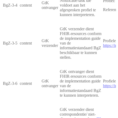
Notificatie-task die
Profiel:
1
GtK
BgZ-3-4
content
voldoet aan het
ontvanger
Referent
afgesproken profiel te
kunnen interpreteren.
GtK verzender dient
FHIR-resources conform
de implementation guide
GtK
Profielen
BgZ-3-5
content
van de
verzender
https://
informatiestandaard BgZ
beschikbaar te kunnen
stellen.
GtK ontvanger dient
FHIR-resources conform
GtK
de implementation guide
Profielen
BgZ-3-6
content
ontvanger
van de
https://
informatiestandaard BgZ
te kunnen interpreteren.
GtK verzender dient
correspondentie/ niet-