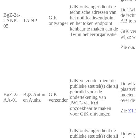
GtK ontvanger dient de
De Twiin
technische adressen van
BgZ-2a-
de techn
GtK
het notificatie-endpoint
TANP-
TA NP
AB te ra
ontvanger
en het token-endpoint
05
kenbaar te maken aan de
GtK verz
Twiin beheerorganisatie.
wijze wa
Zie o.a.
GtK verzender dient de
De wijze
publieke steutel(s) die zij
plaatsvi
gebruikt voor de
BgZ-2a-
BgZ Authn
GtK
moeten d
ondertekening van
AA-01
en Authz
verzender
over de w
JWT’s via
kid
opzoekbaar te maken
Zie
Z1.2
voor GtK ontvanger.
GtK ontvanger dient de
De wijze
publieke steutel(s) die zij