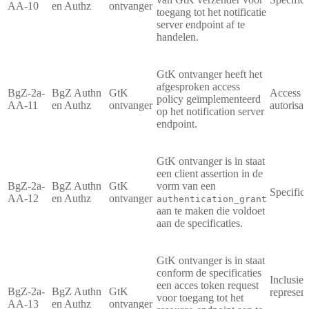
AA-10
en Authz
ontvanger
toegang tot het notificatie
server endpoint af te
handelen.
GtK ontvanger heeft het
afgesproken access
BgZ-2a-
BgZ Authn
GtK
Access P
policy geïmplementeerd
AA-11
en Authz
ontvanger
autorisa
op het notification server
endpoint.
GtK ontvanger is in staat
een client assertion in de
BgZ-2a-
BgZ Authn
GtK
vorm van een
Specifica
AA-12
en Authz
ontvanger
authentication_grant
aan te maken die voldoet
aan de specificaties.
GtK ontvanger is in staat
conform de specificaties
Inclusie
een acces token request
BgZ-2a-
BgZ Authn
GtK
represen
voor toegang tot het
AA-13
en Authz
ontvanger