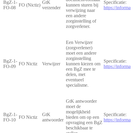
BgZ-1-
GtK
Specificatie:
FO (Nictiz)
kunnen sturen bij
FO-08
verzender
https://inform
verwijzing naar
een andere
zorginstelling of
zorgverlener.
Een Verwijzer
(zorgverlener)
moet een andere
zorginstelling
BgZ-1-
Specificatie:
FO Nictiz
Verwijzer
kunnen kiezen om
FO-09
https://inform
een BgZ mee te
delen, met
eventueel
specialisme.
GtK antwoorder
moet de
mogelijkheid
BgZ-1-
GtK
Specificatie:
FO Nictiz
bieden om op een
FO-10
antwoorder
https://inform
opvraging een BgZ
beschikbaar te