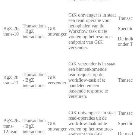
GtK ontvanger is in staat
Transact
een read-operatie voor
Transactions
het ophalen van de
BgZ-2b-
GtK
Specifica
- BgZ
Workflow-task uit te
trans-10
ontvanger
interactions
voeren op het resource-
De indic
endpoint van GtK
onder Ta
verzender.
GtK verzender is in staat
een binnenkomende
Transactions
read-request op de
BgZ-2b-
GtK
- BgZ
workflow-task af te
Transact
trans-11
verzender
interactions
handelen en een
passende response te
versturen.
GtK ontvanger is in staat
Transact
read-operaties uit de
BgZ-2b-
Transactions
GtK
workflow-taak uit te
Specifica
trans-
- BgZ
ontvanger
voeren op het resource-
12.read
interactions
De read-
endpoint van GtK