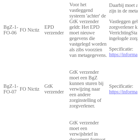
Voor het
Daarbij moet al
vastleggend
zijn in de meta
systeem 'achter' de
GtK verzender
Vastleggen gebe
BgZ-1-
EPD
geldt: Het EPD
zorgverlener ku
FO Nictiz
FO-06
verzender
moet nieuwe
VerrichtingStar
gegevens die
ingelogde zorgv
vastgelegd worden
Specificatie:
als zibs voorzien
https://inform
van metagegevens.
GtK verzender
moet een BgZ
kunnen sturen bij
BgZ-1-
GtK
Specificatie:
FO Nictiz
verwijzing naar
FO-07
verzender
https://inform
een andere
zorginstelling of
zorgverlener.
GtK verzender
moet een
verwijsbrief in
document-formaat