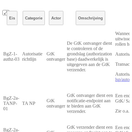
Eis
Categorie
Actor
Omschrijving
Wanneer d
uitwissel
De GtK ontvanger dient
rollen he
te controleren of de
BgZ-1-
Autorisatie
GtK
grondslag (authorization
Autorisa
authz-03
richtlijn
ontvanger
base) daadwerkelijk is
Transact
uitgegeven aan de GtK
verzender.
Autorisat
lsp/autor
GtK ontvanger dient een
Een endp
BgZ-2a-
GtK
notificatie-endpoint aan
GtK/ Saa
TANP-
TA NP
ontvanger
te bieden aan GtK
01
Zie o.a.
verzender.
GtK verzender dient een
Een endp
BgZ-2a-