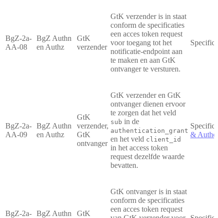
GtK verzender is in staat
conform de specificaties
een acces token request
BgZ-2a-
BgZ Authn
GtK
voor toegang tot het
Specifica
AA-08
en Authz
verzender
notificatie-endpoint aan
te maken en aan GtK
ontvanger te versturen.
GtK verzender en GtK
ontvanger dienen ervoor
te zorgen dat het veld
GtK
in de
sub
BgZ-2a-
BgZ Authn
verzender,
Specifica
authentication_grant
AA-09
en Authz
GtK
& Author
en het veld
client_id
ontvanger
in het access token
request dezelfde waarde
bevatten.
GtK ontvanger is in staat
conform de specificaties
een acces token request
BgZ-2a-
BgZ Authn
GtK
van GtK verzender voor
Specifica