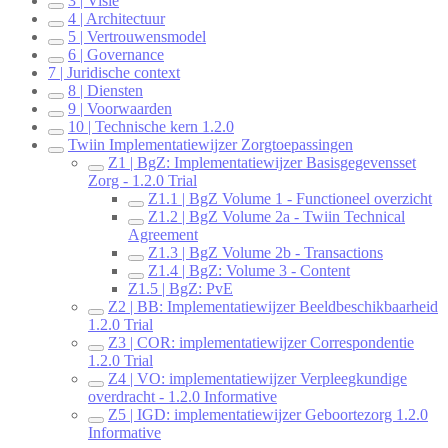
3 | Visie
4 | Architectuur
5 | Vertrouwensmodel
6 | Governance
7 | Juridische context
8 | Diensten
9 | Voorwaarden
10 | Technische kern 1.2.0
Twiin Implementatiewijzer Zorgtoepassingen
Z1 | BgZ: Implementatiewijzer Basisgegevensset
Zorg - 1.2.0 Trial
Z1.1 | BgZ Volume 1 - Functioneel overzicht
Z1.2 | BgZ Volume 2a - Twiin Technical
Agreement
Z1.3 | BgZ Volume 2b - Transactions
Z1.4 | BgZ: Volume 3 - Content
Z1.5 | BgZ: PvE
Z2 | BB: Implementatiewijzer Beeldbeschikbaarheid
1.2.0 Trial
Z3 | COR: implementatiewijzer Correspondentie
1.2.0 Trial
Z4 | VO: implementatiewijzer Verpleegkundige
overdracht - 1.2.0 Informative
Z5 | IGD: implementatiewijzer Geboortezorg 1.2.0
Informative