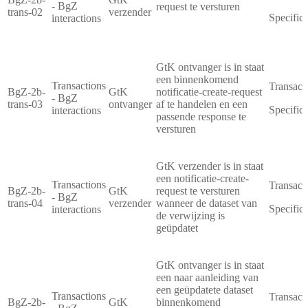
- BgZ
request te versturen
trans-02
verzender
Specifica
interactions
GtK ontvanger is in staat
een binnenkomend
Transactions
Transact
BgZ-2b-
GtK
notificatie-create-request
- BgZ
trans-03
ontvanger
af te handelen en een
Specifica
interactions
passende response te
versturen
GtK verzender is in staat
een notificatie-create-
Transactions
Transact
BgZ-2b-
GtK
request te versturen
- BgZ
trans-04
verzender
wanneer de dataset van
Specifica
interactions
de verwijzing is
geüpdatet
GtK ontvanger is in staat
een naar aanleiding van
een geüpdatete dataset
Transactions
Transact
BgZ-2b-
GtK
binnenkomend