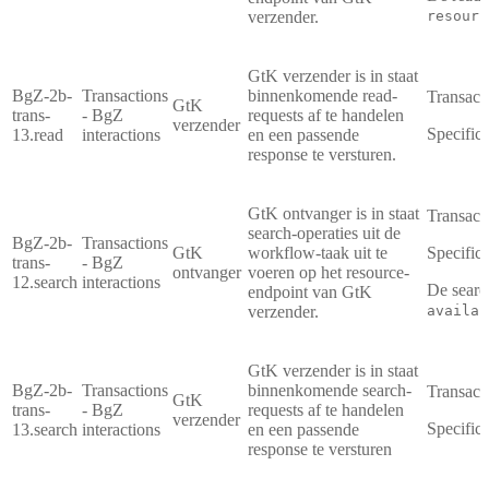
verzender.
resourc
GtK verzender is in staat
BgZ-2b-
Transactions
binnenkomende read-
Transact
GtK
trans-
- BgZ
requests af te handelen
verzender
Specifica
13.read
interactions
en een passende
response te versturen.
GtK ontvanger is in staat
Transact
search-operaties uit de
BgZ-2b-
Transactions
GtK
workflow-taak uit te
Specifica
trans-
- BgZ
ontvanger
voeren op het resource-
12.search
interactions
De searc
endpoint van GtK
verzender.
availab
GtK verzender is in staat
BgZ-2b-
Transactions
binnenkomende search-
Transact
GtK
trans-
- BgZ
requests af te handelen
verzender
Specifica
13.search
interactions
en een passende
response te versturen