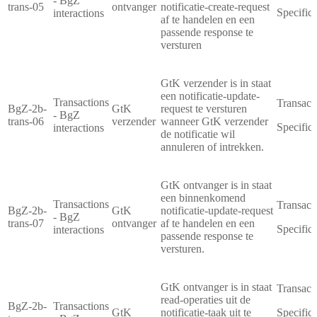
- BgZ
trans-05
ontvanger
notificatie-create-request
Specifica
interactions
af te handelen en een
passende response te
versturen
GtK verzender is in staat
een notificatie-update-
Transactions
Transact
BgZ-2b-
GtK
request te versturen
- BgZ
trans-06
verzender
wanneer GtK verzender
Specifica
interactions
de notificatie wil
annuleren of intrekken.
GtK ontvanger is in staat
een binnenkomend
Transactions
Transact
BgZ-2b-
GtK
notificatie-update-request
- BgZ
trans-07
ontvanger
af te handelen en een
Specifica
interactions
passende response te
versturen.
GtK ontvanger is in staat
Transact
read-operaties uit de
BgZ-2b-
Transactions
GtK
notificatie-taak uit te
Specifica