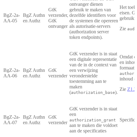
ontvanger dienen
Het toek
GtK
gebruik te maken van
eisen. G
BgZ-2a-
BgZ Authn
verzender,
dezelfde identifiers voor
gebruikte
AA-05
en Authz
GtK
de systemen die opereren
ontvanger
als autorisatie-servers
Zie
-
aud
(authorization server
token endpoints).
GtK verzender is in staat
Omdat 
een digitale representatie
en inhou
van de in de context van
formaat 
BgZ-2a-
BgZ Authn
GtK
een verwijzing
authori
AA-06
en Authz
verzender
veronderstelde
inhoud d
toestemming aan te
maken
Zie
Z1.2
(
).
authorization_base
GtK verzender is in staat
een
BgZ-2a-
BgZ Authn
GtK
Specifica
authorization_grant
AA-07
en Authz
verzender
aan te maken die voldoet
aan de specificaties