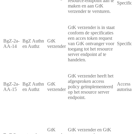
resource-endpoint aan te
Specifica
maken en aan GtK
verzender te versturen.
GtK verzender is in staat
conform de specificaties
een acces token request
BgZ-2a-
BgZ Authn
GtK
van GtK ontvanger voor
Specifica
AA-14
en Authz
verzender
toegang tot het resource
server endpoint af te
handelen.
GtK verzender heeft het
afgesproken access
BgZ-2a-
BgZ Authn
GtK
Access P
policy geïmplementeerd
AA-15
en Authz
verzender
autorisa
op het resource server
endpoint.
GtK
GtK verzender en GtK