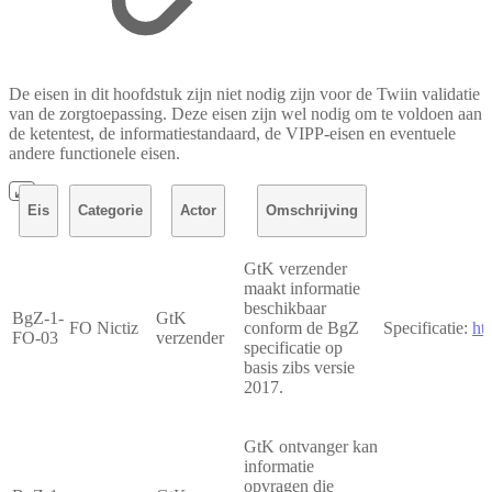
De eisen in dit hoofdstuk zijn niet nodig zijn voor de Twiin validatie
van de zorgtoepassing. Deze eisen zijn wel nodig om te voldoen aan
de ketentest, de informatiestandaard, de VIPP-eisen en eventuele
andere functionele eisen.
Eis
Categorie
Actor
Omschrijving
GtK verzender
maakt informatie
beschikbaar
BgZ-1-
GtK
FO Nictiz
conform de BgZ
Specificatie:
ht
FO-03
verzender
specificatie op
basis zibs versie
2017.
GtK ontvanger kan
informatie
opvragen die