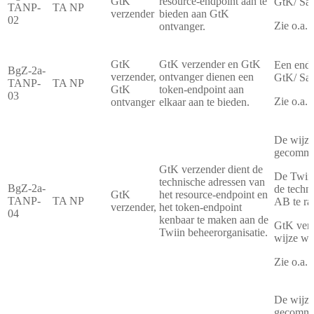
GtK
resource-endpoint aan te
GtK/ Saa
TANP-
TA NP
verzender
bieden aan GtK
02
Zie o.a.
ontvanger.
GtK
GtK verzender en GtK
Een endp
BgZ-2a-
verzender,
ontvanger dienen een
GtK/ Saa
TANP-
TA NP
GtK
token-endpoint aan
03
Zie o.a.
ontvanger
elkaar aan te bieden.
De wijze
gecommun
GtK verzender dient de
De Twiin
technische adressen van
BgZ-2a-
de techn
GtK
het resource-endpoint en
TANP-
TA NP
AB te ra
verzender,
het token-endpoint
04
kenbaar te maken aan de
GtK verz
Twiin beheerorganisatie.
wijze wa
Zie o.a.
De wijze
gecommun