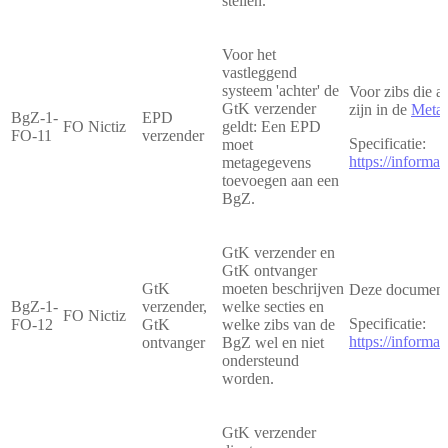
stellen.
Voor het
vastleggend
systeem 'achter' de
Voor zibs die a
GtK verzender
zijn in de
Metag
BgZ-1-
EPD
FO Nictiz
geldt: Een EPD
FO-11
verzender
Specificatie:
moet
https://inform
metagegevens
toevoegen aan een
BgZ.
GtK verzender en
GtK ontvanger
GtK
moeten beschrijven
Deze documentat
BgZ-1-
verzender,
welke secties en
FO Nictiz
Specificatie:
FO-12
GtK
welke zibs van de
https://inform
ontvanger
BgZ wel en niet
ondersteund
worden.
GtK verzender