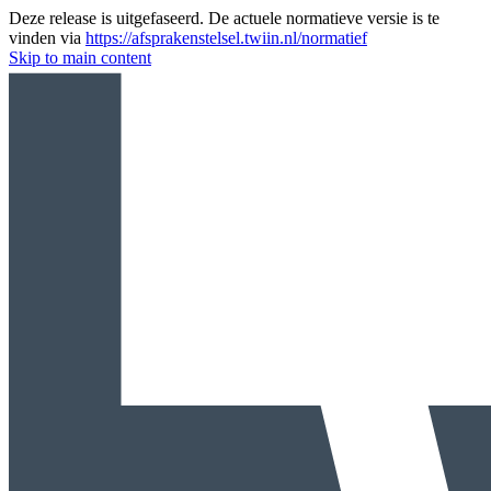
Deze release is uitgefaseerd. De actuele normatieve versie is te
vinden via
https://afsprakenstelsel.twiin.nl/normatief
Skip to main content