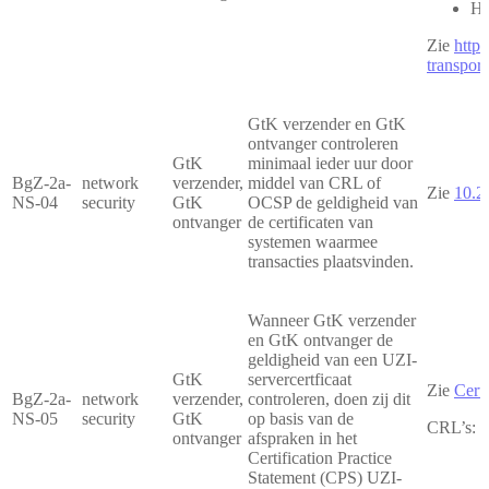
Ha
Zie
https
transport
GtK verzender en GtK
ontvanger controleren
GtK
minimaal ieder uur door
BgZ-2a-
network
verzender,
middel van CRL of
Zie
10.2
NS-04
security
GtK
OCSP de geldigheid van
ontvanger
de certificaten van
systemen waarmee
transacties plaatsvinden.
Wanneer GtK verzender
en GtK ontvanger de
geldigheid van een UZI-
GtK
servercertficaat
Zie
Cert
BgZ-2a-
network
verzender,
controleren, doen zij dit
NS-05
security
GtK
op basis van de
CRL’s:
h
ontvanger
afspraken in het
Certification Practice
Statement (CPS) UZI-