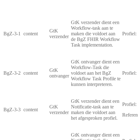
GtK verzender dient een
Workflow-task aan te
GtK
BgZ-3-1
content
maken die voldoet aan
Profiel:
verzender
de BgZ FHIR Workflow
Task implementation.
GtK ontvanger dient een
Workflow-Task die
GtK
BgZ-3-2
content
voldoet aan het BgZ
Profiel:
ontvanger
Workflow Task Profile te
kunnen interpreteren.
GtK verzender dient een
Profiel:
1
GtK
Notificatie-task aan te
BgZ-3-3
content
verzender
maken die voldoet aan
Referent
het afgesproken profiel.
GtK ontvanger dient een