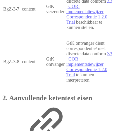
discrete data conform
Z3
GtK
| COR:
BgZ-3-7
content
verzender
implementatiewijzer
Correspondentie 1.2.0
Trial
beschikbaar te
kunnen stellen.
GtK ontvanger dient
correspondentie/ niet-
discrete data conform
Z3
GtK
| COR:
BgZ-3-8
content
ontvanger
implementatiewijzer
Correspondentie 1.2.0
Trial
te kunnen
interpreteren.
2. Aanvullende ketentest eisen