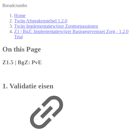
Breadcrumbs
Home
Twiin Afsprakenstelsel 1.2.0
Twiin Implementatiewijzer Zorgtoepassingen
Z1 | BgZ: Implementatiewijzer Basisgegevensset Zorg - 1.2.0
Trial
On this Page
Z1.5 | BgZ: PvE
1. Validatie eisen