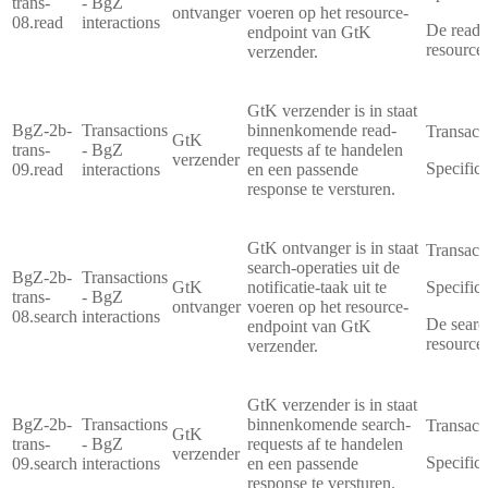
trans-
- BgZ
ontvanger
voeren op het resource-
08.read
interactions
De read-o
endpoint van GtK
resources
verzender.
GtK verzender is in staat
BgZ-2b-
Transactions
binnenkomende read-
Transact
GtK
trans-
- BgZ
requests af te handelen
verzender
Specifica
09.read
interactions
en een passende
response te versturen.
GtK ontvanger is in staat
Transact
search-operaties uit de
BgZ-2b-
Transactions
GtK
notificatie-taak uit te
Specifica
trans-
- BgZ
ontvanger
voeren op het resource-
08.search
interactions
De search
endpoint van GtK
resources
verzender.
GtK verzender is in staat
BgZ-2b-
Transactions
binnenkomende search-
Transact
GtK
trans-
- BgZ
requests af te handelen
verzender
Specifica
09.search
interactions
en een passende
response te versturen.