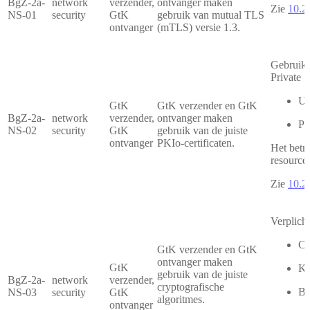
BgZ-2a-
network
verzender,
ontvanger maken
Zie
10.2
NS-01
security
GtK
gebruik van mutual TLS
ontvanger
(mTLS) versie 1.3.
Gebruikt
Private 
UZ
GtK
GtK verzender en GtK
BgZ-2a-
network
verzender,
ontvanger maken
PK
NS-02
security
GtK
gebruik van de juiste
ontvanger
PKIo-certificaten.
Het betre
resource-
Zie
10.2
Verplich
Ce
GtK verzender en GtK
ontvanger maken
GtK
Ke
gebruik van de juiste
BgZ-2a-
network
verzender,
cryptografische
Bu
NS-03
security
GtK
algoritmes.
ontvanger