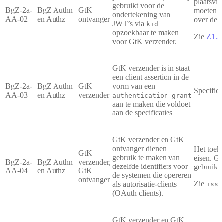
plaatsvi
gebruikt voor de
BgZ-2a-
BgZ Authn
GtK
moeten d
ondertekening van
AA-02
en Authz
ontvanger
over de w
JWT’s via
kid
opzoekbaar te maken
Zie
Z1.2
voor GtK verzender.
GtK verzender is in staat
een client assertion in de
BgZ-2a-
BgZ Authn
GtK
vorm van een
Specifica
AA-03
en Authz
verzender
authentication_grant
aan te maken die voldoet
aan de specificaties
GtK verzender en GtK
ontvanger dienen
Het toek
GtK
gebruik te maken van
eisen. G
BgZ-2a-
BgZ Authn
verzender,
dezelfde identifiers voor
gebruikte
AA-04
en Authz
GtK
de systemen die opereren
ontvanger
Zie
-
als autorisatie-clients
iss
(OAuth clients).
GtK verzender en GtK