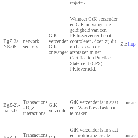
register.
Wanneer GtK verzender
en GtK ontvanger de
geldigheid van een
GtK
PKIo-servercertficaat
BgZ-2a-
network
verzender,
controleren, doen zij dit
Zie
https
NS-06
security
GtK
op basis van de
ontvanger
afspraken in het
Certification Practice
Statement (CPS)
PKIoverheid.
Transactions
GtK verzender is in staat
Transact
BgZ-2b-
GtK
- BgZ
een Workflow-Task aan
trans-01
verzender
interactions
te maken
GtK verzender is in staat
Transactions
een notificatie-create-
Transact
BgZ-2b-
GtK