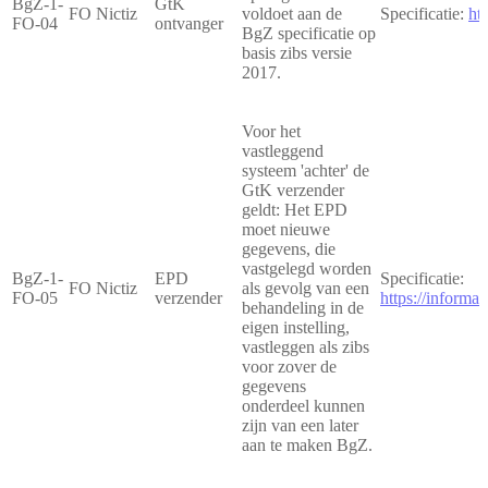
BgZ-1-
GtK
FO Nictiz
voldoet aan de
Specificatie:
ht
FO-04
ontvanger
BgZ specificatie op
basis zibs versie
2017.
Voor het
vastleggend
systeem 'achter' de
GtK verzender
geldt: Het EPD
moet nieuwe
gegevens, die
vastgelegd worden
BgZ-1-
EPD
Specificatie:
FO Nictiz
als gevolg van een
FO-05
verzender
https://inform
behandeling in de
eigen instelling,
vastleggen als zibs
voor zover de
gegevens
onderdeel kunnen
zijn van een later
aan te maken BgZ.