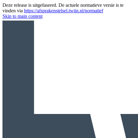
Deze release is uitgefaseerd. De actuele normatieve versie is te
vinden via
https://afsprakenstelsel.twiin.nl/normatief
Skip to main content