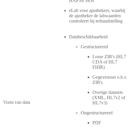
HAP en SEH
eLab voor apothekers, waarbij
de apotheker de labwaarden
controleert bij terhandstelling
Databeschikbaarheid
Gestructureerd
Losse ZIB's (HL7
CDA of HL7
FHIR)
Gegevensset o.b.v.
ZIB's
Overige datasets
(XML, HL7v2 of
Vorm van data
HL7v3)
Ongestructureerd
PDF