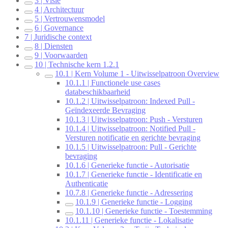
3 | Visie
4 | Architectuur
5 | Vertrouwensmodel
6 | Governance
7 | Juridische context
8 | Diensten
9 | Voorwaarden
10 | Technische kern 1.2.1
10.1 | Kern Volume 1 - Uitwisselpatroon Overview
10.1.1 | Functionele use cases
databeschikbaarheid
10.1.2 | Uitwisselpatroon: Indexed Pull -
Geïndexeerde Bevraging
10.1.3 | Uitwisselpatroon: Push - Versturen
10.1.4 | Uitwisselpatroon: Notified Pull -
Versturen notificatie en gerichte bevraging
10.1.5 | Uitwisselpatroon: Pull - Gerichte
bevraging
10.1.6 | Generieke functie - Autorisatie
10.1.7 | Generieke functie - Identificatie en
Authenticatie
10.7.8 | Generieke functie - Adressering
10.1.9 | Generieke functie - Logging
10.1.10 | Generieke functie - Toestemming
10.1.11 | Generieke functie - Lokalisatie