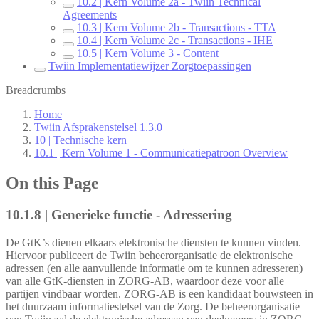
10.2 | Kern Volume 2a - Twiin Technical
Agreements
10.3 | Kern Volume 2b - Transactions - TTA
10.4 | Kern Volume 2c - Transactions - IHE
10.5 | Kern Volume 3 - Content
Twiin Implementatiewijzer Zorgtoepassingen
Breadcrumbs
Home
Twiin Afsprakenstelsel 1.3.0
10 | Technische kern
10.1 | Kern Volume 1 - Communicatiepatroon Overview
On this Page
10.1.8 | Generieke functie - Adressering
De GtK’s dienen elkaars elektronische diensten te kunnen vinden.
Hiervoor publiceert de Twiin beheerorganisatie de elektronische
adressen (en alle aanvullende informatie om te kunnen adresseren)
van alle GtK-diensten in ZORG-AB, waardoor deze voor alle
partijen vindbaar worden. ZORG-AB is een kandidaat bouwsteen in
het duurzaam informatiestelsel van de Zorg. De beheerorganisatie