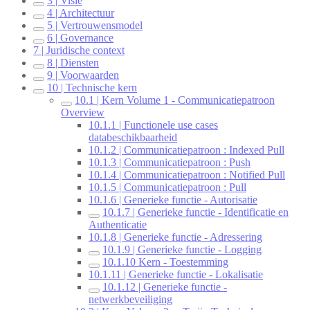
3 | Visie
4 | Architectuur
5 | Vertrouwensmodel
6 | Governance
7 | Juridische context
8 | Diensten
9 | Voorwaarden
10 | Technische kern
10.1 | Kern Volume 1 - Communicatiepatroon
Overview
10.1.1 | Functionele use cases
databeschikbaarheid
10.1.2 | Communicatiepatroon : Indexed Pull
10.1.3 | Communicatiepatroon : Push
10.1.4 | Communicatiepatroon : Notified Pull
10.1.5 | Communicatiepatroon : Pull
10.1.6 | Generieke functie - Autorisatie
10.1.7 | Generieke functie - Identificatie en
Authenticatie
10.1.8 | Generieke functie - Adressering
10.1.9 | Generieke functie - Logging
10.1.10 Kern - Toestemming
10.1.11 | Generieke functie - Lokalisatie
10.1.12 | Generieke functie -
netwerkbeveiliging