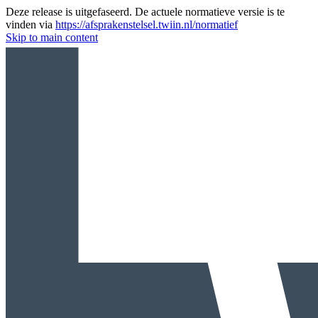
Deze release is uitgefaseerd. De actuele normatieve versie is te
vinden via
https://afsprakenstelsel.twiin.nl/normatief
Skip to main content