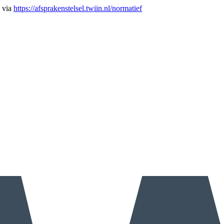
n via
https://afsprakenstelsel.twiin.nl/normatief