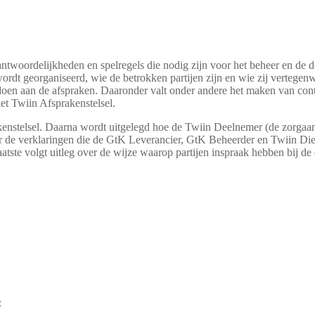
antwoordelijkheden en spelregels die nodig zijn voor het beheer en de 
wordt georganiseerd, wie de betrokken partijen zijn en wie zij vertege
doen aan de afspraken. Daaronder valt onder andere het maken van con
het Twiin Afsprakenstelsel.
kenstelsel. Daarna wordt uitgelegd hoe de Twiin Deelnemer (de zorgaan
r de verklaringen die de GtK Leverancier, GtK Beheerder en Twiin Die
laatste volgt uitleg over de wijze waarop partijen inspraak hebben bij 
: