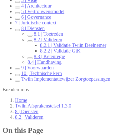
3 | Visie
4 | Architectuur
5 | Vertrouwensmodel
6 | Governance
7 | Juridische context
8 | Diensten
8.1 | Toetreden
8.2 | Valideren
8.2.1 | Validatie Twiin Deelnemer
8.2.2 | Validatie GtK
8.3 | Ketenregie
8.4 | Handhaving
9 | Voorwaarden
10 | Technische kern
Twiin Implementatiewijzer Zorgtoepassingen
Breadcrumbs
Home
Twiin Afsprakenstelsel 1.3.0
8 | Diensten
8.2 | Valideren
On this Page