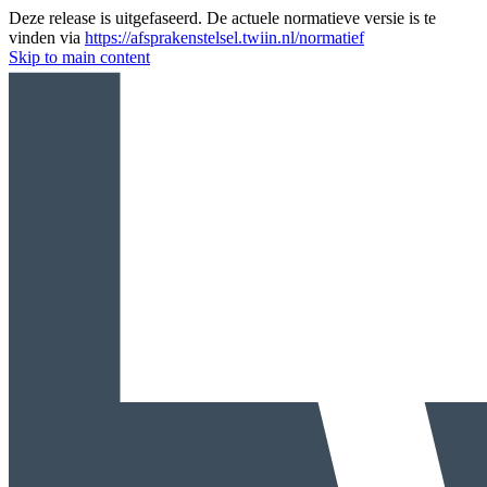
Deze release is uitgefaseerd. De actuele normatieve versie is te
vinden via
https://afsprakenstelsel.twiin.nl/normatief
Skip to main content