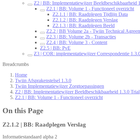
Z2 | BB: Implementatiewijzer Beeldbeschikbaarheid 1
Z2.1 | BB: Volume 1 - Functioneel overzicht
Z2.1.1 | BB: Raadplegen Tijdlijn Data
Z2.1.2 | BB: Raadplegen Verslag
Z2.1.3 | BB: Raadplegen Beeld
Z2.2 | BB Volume 2a - Twiin Technical Agree
Z2.3 | BB: Volume 2b - Transacties
Z2.4 | BB: Volume 3 - Content
Z2.5 | BB: PvE
Z3 | COR: implementatiewijzer Correspondentie 1.3.0
Breadcrumbs
Home
Twiin Afsprakenstelsel 1.3.0
Twiin Implementatiewijzer Zorgtoepassingen
Z2 | BB: Implementatiewijzer Beeldbeschikbaarheid 1.3.0 Trial
Z2.1 | BB: Volume 1 - Functioneel overzicht
On this Page
Z2.1.2 | BB: Raadplegen Verslag
Informatiestandaard alpha 2