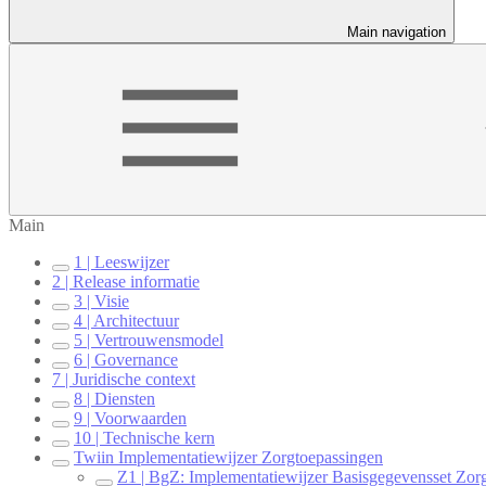
Main navigation
Main
1 | Leeswijzer
2 | Release informatie
3 | Visie
4 | Architectuur
5 | Vertrouwensmodel
6 | Governance
7 | Juridische context
8 | Diensten
9 | Voorwaarden
10 | Technische kern
Twiin Implementatiewijzer Zorgtoepassingen
Z1 | BgZ: Implementatiewijzer Basisgegevensset Zorg 