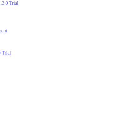
.3.0 Trial
ment
 Trial