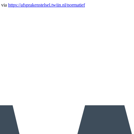
n via
https://afsprakenstelsel.twiin.nl/normatief