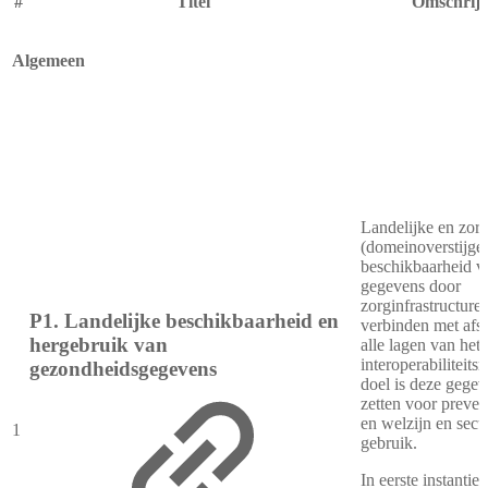
#
Titel
Omschrijv
Algemeen
Landelijke en zor
(domeinoverstijge
beschikbaarheid v
gegevens door
zorginfrastructuren
P1. Landelijke beschikbaarheid en
verbinden met afs
hergebruik van
alle lagen van het
interoperabiliteits
gezondheidsgegevens
doel is deze gegev
zetten voor preven
en welzijn en secu
1
gebruik.
In eerste instantie 