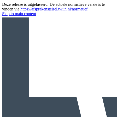
Deze release is uitgefaseerd. De actuele normatieve versie is te
vinden via
https://afsprakenstelsel.twiin.nl/normatief
Skip to main content