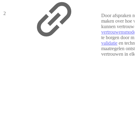
2
Door afspraken met
maken over hoe w
kunnen vertrouwen
vertrouwensmodel
te borgen door mi
validatie
en techni
maatregelen ontsta
vertrouwen in elka