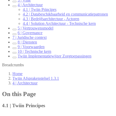
3 | Visie
4 | Architectuur
4.1 | Twiin Principes
4.2 | Databeschikbaarheid en communicatiepatronen
4.3 | Bedrijfsarchitectuur - Actoren
4.4 | Solution Architectuur - Technische kern
5 | Vertrouwensmodel
6 | Governance
7 | Juridische context
8 | Diensten
9 | Voorwaarden
10 | Technische kern
Twiin Implementatiewijzer Zorgtoepassingen
Breadcrumbs
Home
Twiin Afsprakenstelsel 1.3.1
4 | Architectuur
On this Page
4.1 | Twiin Principes