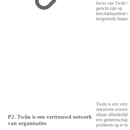
focus van Twiin v
gericht zijn op
beschikbaarheid e
hergebruik binnen
Twiin is een verz
autonome actoren 
elkaar afhankelijk
P2. Twiin is een vertrouwd netwerk
een gemeenschapp
van organisaties
probleem op te los