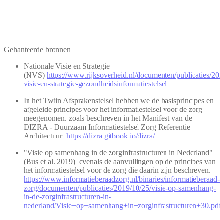
Gehanteerde bronnen
Nationale Visie en Strategie
(NVS)
https://www.rijksoverheid.nl/documenten/publicaties/20
visie-en-strategie-gezondheidsinformatiestelsel
In het Twiin Afsprakenstelsel hebben we de basisprincipes en
afgeleide principes voor het informatiestelsel voor de zorg
meegenomen. zoals beschreven in het Manifest van de
DIZRA - Duurzaam Informatiestelsel Zorg Referentie
Architectuur
https://dizra.gitbook.io/dizra/
"Visie op samenhang in de zorginfrastructuren in Nederland"
(Bus et al. 2019) evenals de aanvullingen op de principes van
het informatiestelsel voor de zorg die daarin zijn beschreven.
https://www.informatieberaadzorg.nl/binaries/informatieberaad-
zorg/documenten/publicaties/2019/10/25/visie-op-samenhang-
in-de-zorginfrastructuren-in-
nederland/Visie+op+samenhang+in+zorginfrastructuren+30.pd