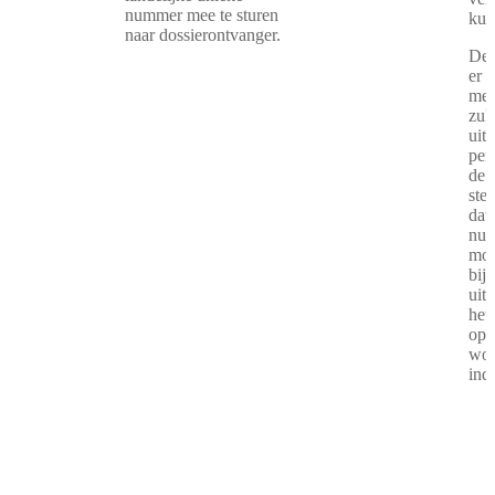
nummer mee te sturen
kun
naar dossierontvanger.
De 
er 
mee
zul
uit
per
de 
stel
dat 
num
moe
bij
uit
het
opn
wor
ind