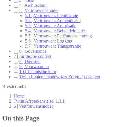
3 | Visie
4 | Architectuur
5 | Vertrouwensmodel
5.1 | Vertrouwen: Identificatie
5.2 | Vertrouwen: Authenticatie
5.3 | Vertrouwen: Autorisatie
5.4 | Vertrouwen: Behandelrelatie
5.5 | Vertrouwen: Patiënttoestemming
5.6 | Vertrouwen: Logging
5.7 | Vertrouwen: Transparantie
6 | Governance
7 | Juridische context
8 | Diensten
9 | Voorwaarden
10 | Technische kern
Twiin Implementatiewijzer Zorgtoepassingen
Breadcrumbs
Home
Twiin Afsprakenstelsel 1.3.1
5 | Vertrouwensmodel
On this Page