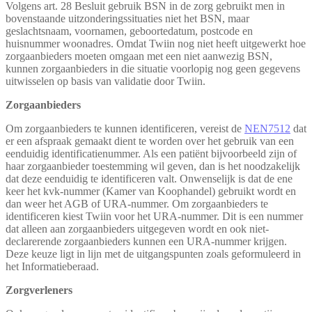
Volgens art. 28 Besluit gebruik BSN in de zorg gebruikt men in
bovenstaande uitzonderingssituaties niet het BSN, maar
geslachtsnaam, voornamen, geboortedatum, postcode en
huisnummer woonadres. Omdat Twiin nog niet heeft uitgewerkt hoe
zorgaanbieders moeten omgaan met een niet aanwezig BSN,
kunnen zorgaanbieders in die situatie voorlopig nog geen gegevens
uitwisselen op basis van validatie door Twiin.
Zorgaanbieders
Om zorgaanbieders te kunnen identificeren, vereist de
NEN7512
dat
er een afspraak gemaakt dient te worden over het gebruik van een
eenduidig identificatienummer. Als een patiënt bijvoorbeeld zijn of
haar zorgaanbieder toestemming wil geven, dan is het noodzakelijk
dat deze eenduidig te identificeren valt. Onwenselijk is dat de ene
keer het kvk-nummer (Kamer van Koophandel) gebruikt wordt en
dan weer het AGB of URA-nummer. Om zorgaanbieders te
identificeren kiest Twiin voor het URA-nummer. Dit is een nummer
dat alleen aan zorgaanbieders uitgegeven wordt en ook niet-
declarerende zorgaanbieders kunnen een URA-nummer krijgen.
Deze keuze ligt in lijn met de uitgangspunten zoals geformuleerd in
het Informatieberaad.
Zorgverleners