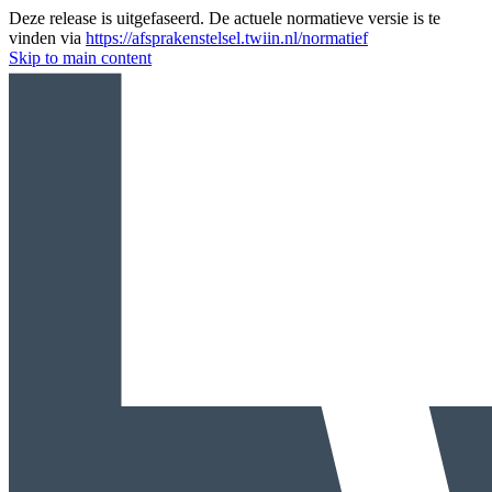
Deze release is uitgefaseerd. De actuele normatieve versie is te
vinden via
https://afsprakenstelsel.twiin.nl/normatief
Skip to main content