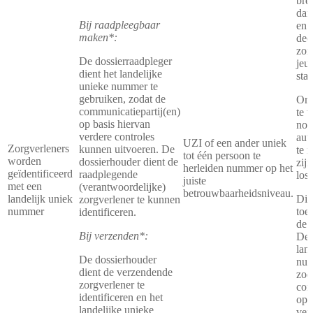
bre
dan
Bij raadpleegbaar
en 
maken*:
dec
zor
De dossierraadpleger
jeu
dient het landelijke
staa
unieke nummer te
gebruiken, zodat de
Om 
communicatiepartij(en)
te v
op basis hiervan
nod
verdere controles
aut
UZI of een ander uniek
Zorgverleners
kunnen uitvoeren. De
te 
tot één persoon te
worden
dossierhouder dient de
zij
herleiden nummer op het
geïdentificeerd
raadplegende
los
juiste
met een
(verantwoordelijke)
betrouwbaarheidsniveau.
landelijk uniek
Dit 
zorgverlener te kunnen
nummer
toe
identificeren.
de 
Bij verzenden*:
Dez
lan
De dossierhouder
num
dient de verzendende
zod
zorgverlener te
com
identificeren en het
op 
landelijke unieke
ver