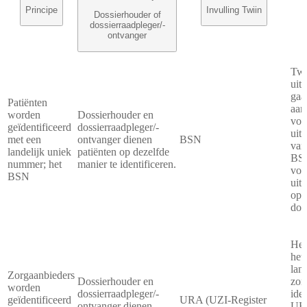
Principe
Invulling Twiin
Dossierhouder of
dossierraadpleger/-
ontvanger
Twi
uit
gaa
Patiënten
aan
worden
Dossierhouder en
voo
geïdentificeerd
dossierraadpleger/-
uit
met een
ontvanger dienen
BSN
van
landelijk uniek
patiënten op dezelfde
BSN
nummer; het
manier te identificeren.
voo
BSN
uit
op 
doo
Het
het
lan
Zorgaanbieders
Dossierhouder en
zor
worden
dossierraadpleger/-
ide
geïdentificeerd
URA (UZI-Register
ontvanger dienen
UR