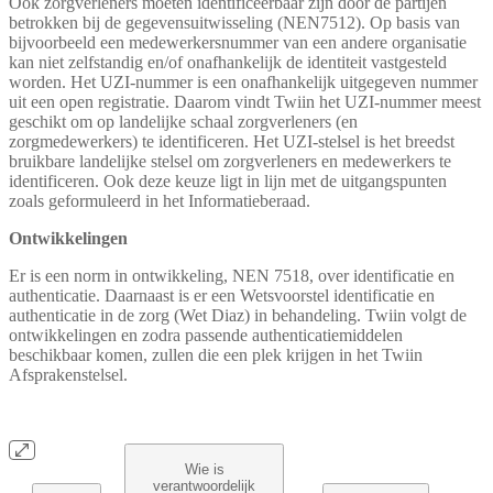
Ook zorgverleners moeten identificeerbaar zijn door de partijen
betrokken bij de gegevensuitwisseling (NEN7512). Op basis van
bijvoorbeeld een medewerkersnummer van een andere organisatie
kan niet zelfstandig en/of onafhankelijk de identiteit vastgesteld
worden. Het UZI-nummer is een onafhankelijk uitgegeven nummer
uit een open registratie. Daarom vindt Twiin het UZI-nummer meest
geschikt om op landelijke schaal zorgverleners (en
zorgmedewerkers) te identificeren. Het UZI-stelsel is het breedst
bruikbare landelijke stelsel om zorgverleners en medewerkers te
identificeren. Ook deze keuze ligt in lijn met de uitgangspunten
zoals geformuleerd in het Informatieberaad.
Ontwikkelingen
Er is een norm in ontwikkeling, NEN 7518, over identificatie en
authenticatie. Daarnaast is er een Wetsvoorstel identificatie en
authenticatie in de zorg (Wet Diaz) in behandeling. Twiin volgt de
ontwikkelingen en zodra passende authenticatiemiddelen
beschikbaar komen, zullen die een plek krijgen in het Twiin
Afsprakenstelsel.
Wie is
verantwoordelijk