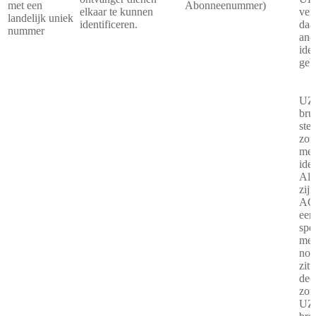
met een
Abonneenummer)
elkaar te kunnen
ver
landelijk uniek
identificeren.
daa
nummer
and
ide
geb
UZI
bru
ste
zor
med
iden
Alt
zij
AGB
eers
spe
med
nod
zit
dec
zor
UZI