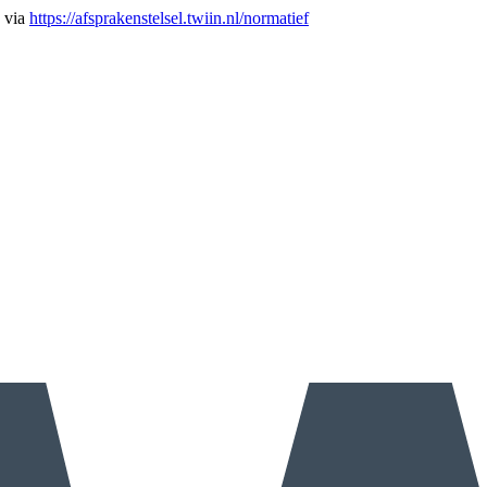
n via
https://afsprakenstelsel.twiin.nl/normatief