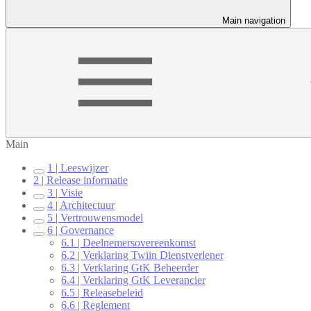
Main navigation
Main
1 | Leeswijzer
2 | Release informatie
3 | Visie
4 | Architectuur
5 | Vertrouwensmodel
6 | Governance
6.1 | Deelnemersovereenkomst
6.2 | Verklaring Twiin Dienstverlener
6.3 | Verklaring GtK Beheerder
6.4 | Verklaring GtK Leverancier
6.5 | Releasebeleid
6.6 | Reglement