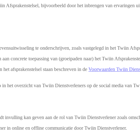
in Afsprakenstelsel, bijvoorbeeld door het inbrengen van ervaringen ui
evensuitwisseling te onderschrijven, zoals vastgelegd in het Twiin Afs
 aan concrete toepassing van (groeipaden naar) het Twiin Afsprakenste
n het afsprakenstelsel staan beschreven in de
Voorwaarden Twiin Diens
o in het overzicht van Twiin Dienstverleners op de social media van T
iedt invulling kan geven aan de rol van Twiin Dienstverlener zoals omsc
ner in online en offline communicatie door Twiin Dienstverlener.