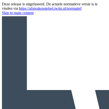
Deze release is uitgefaseerd. De actuele normatieve versie is te
vinden via
https://afsprakenstelsel.twiin.nl/normatief
Skip to main content