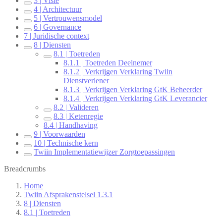
3 | Visie
4 | Architectuur
5 | Vertrouwensmodel
6 | Governance
7 | Juridische context
8 | Diensten
8.1 | Toetreden
8.1.1 | Toetreden Deelnemer
8.1.2 | Verkrijgen Verklaring Twiin
Dienstverlener
8.1.3 | Verkrijgen Verklaring GtK Beheerder
8.1.4 | Verkrijgen Verklaring GtK Leverancier
8.2 | Valideren
8.3 | Ketenregie
8.4 | Handhaving
9 | Voorwaarden
10 | Technische kern
Twiin Implementatiewijzer Zorgtoepassingen
Breadcrumbs
Home
Twiin Afsprakenstelsel 1.3.1
8 | Diensten
8.1 | Toetreden