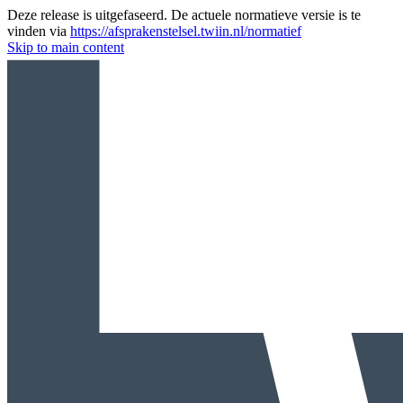
Deze release is uitgefaseerd. De actuele normatieve versie is te
vinden via
https://afsprakenstelsel.twiin.nl/normatief
Skip to main content