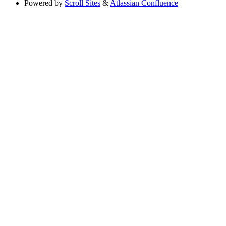
Powered by
Scroll Sites
&
Atlassian Confluence