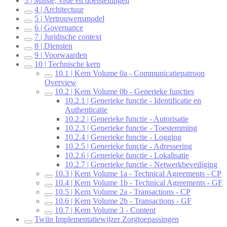
3 | Missie, visie en doelstellingen
4 | Architectuur
5 | Vertrouwensmodel
6 | Governance
7 | Juridische context
8 | Diensten
9 | Voorwaarden
10 | Technische kern
10.1 | Kern Volume 0a - Communicatiepatroon
Overview
10.2 | Kern Volume 0b - Generieke functies
10.2.1 | Generieke functie - Identificatie en
Authenticatie
10.2.2 | Generieke functie - Autorisatie
10.2.3 | Generieke functie - Toestemming
10.2.4 | Generieke functie - Logging
10.2.5 | Generieke functie - Adressering
10.2.6 | Generieke functie - Lokalisatie
10.2.7 | Generieke functie - Netwerkbeveiliging
10.3 | Kern Volume 1a - Technical Agreements - CP
10.4 | Kern Volume 1b - Technical Agreements - GF
10.5 | Kern Volume 2a - Transactions - CP
10.6 | Kern Volume 2b - Transactions - GF
10.7 | Kern Volume 3 - Content
Twiin Implementatiewijzer Zorgtoepassingen