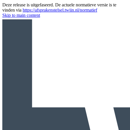
Deze release is uitgefaseerd. De actuele normatieve versie is te
vinden via
https://afsprakenstelsel.twiin.nl/normatief
Skip to main content