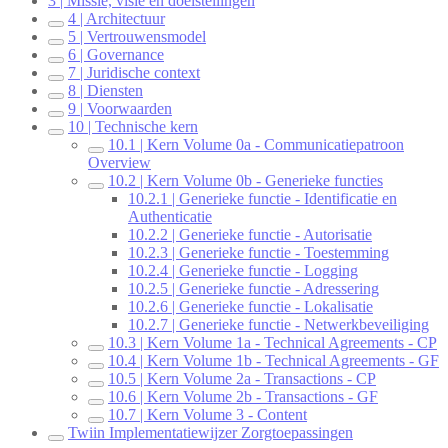
3 | Missie, visie en doelstellingen
4 | Architectuur
5 | Vertrouwensmodel
6 | Governance
7 | Juridische context
8 | Diensten
9 | Voorwaarden
10 | Technische kern
10.1 | Kern Volume 0a - Communicatiepatroon
Overview
10.2 | Kern Volume 0b - Generieke functies
10.2.1 | Generieke functie - Identificatie en
Authenticatie
10.2.2 | Generieke functie - Autorisatie
10.2.3 | Generieke functie - Toestemming
10.2.4 | Generieke functie - Logging
10.2.5 | Generieke functie - Adressering
10.2.6 | Generieke functie - Lokalisatie
10.2.7 | Generieke functie - Netwerkbeveiliging
10.3 | Kern Volume 1a - Technical Agreements - CP
10.4 | Kern Volume 1b - Technical Agreements - GF
10.5 | Kern Volume 2a - Transactions - CP
10.6 | Kern Volume 2b - Transactions - GF
10.7 | Kern Volume 3 - Content
Twiin Implementatiewijzer Zorgtoepassingen