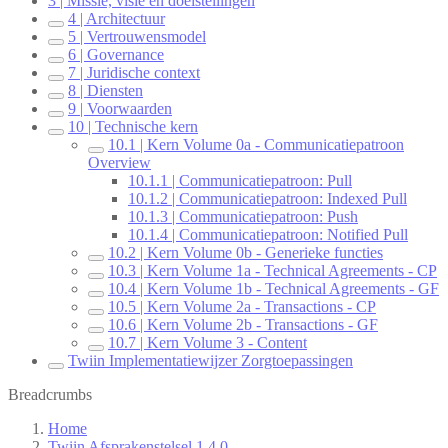
3 | Missie, visie en doelstellingen
4 | Architectuur
5 | Vertrouwensmodel
6 | Governance
7 | Juridische context
8 | Diensten
9 | Voorwaarden
10 | Technische kern
10.1 | Kern Volume 0a - Communicatiepatroon
Overview
10.1.1 | Communicatiepatroon: Pull
10.1.2 | Communicatiepatroon: Indexed Pull
10.1.3 | Communicatiepatroon: Push
10.1.4 | Communicatiepatroon: Notified Pull
10.2 | Kern Volume 0b - Generieke functies
10.3 | Kern Volume 1a - Technical Agreements - CP
10.4 | Kern Volume 1b - Technical Agreements - GF
10.5 | Kern Volume 2a - Transactions - CP
10.6 | Kern Volume 2b - Transactions - GF
10.7 | Kern Volume 3 - Content
Twiin Implementatiewijzer Zorgtoepassingen
Breadcrumbs
Home
Twiin Afsprakenstelsel 1.4.0