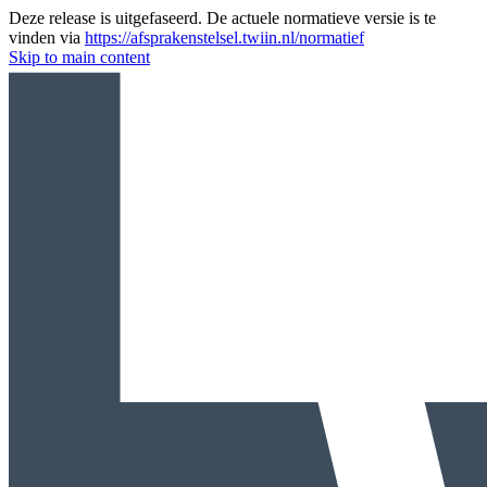
Deze release is uitgefaseerd. De actuele normatieve versie is te
vinden via
https://afsprakenstelsel.twiin.nl/normatief
Skip to main content