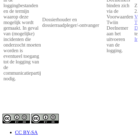
loggingbestanden
binden zich
Zi
en de termijn
via de
2.
waarop deze
Voorwaarden
Vo
Dossierhouder en
mogelijk wordt
Twiin
Tw
dossierraadpleger/-ontvanger
gemaakt. In geval
Deelnemer
De
van (mogelijke)
aan het
te
incidenten die
uitvoeren
In
onderzocht moeten
van de
worden is
logging.
eventueel toegang
tot de logging van
de
communicatiepartij
nodig.
CC BY-SA