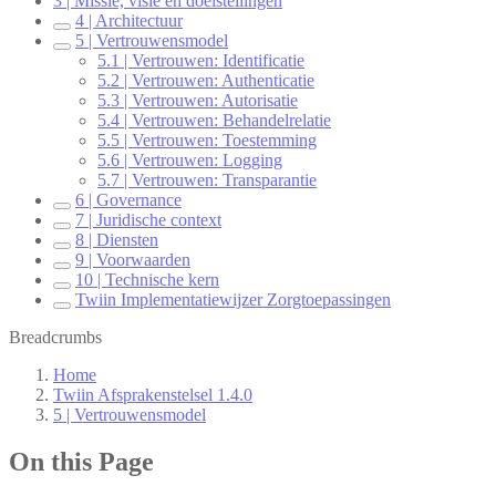
3 | Missie, visie en doelstellingen
4 | Architectuur
5 | Vertrouwensmodel
5.1 | Vertrouwen: Identificatie
5.2 | Vertrouwen: Authenticatie
5.3 | Vertrouwen: Autorisatie
5.4 | Vertrouwen: Behandelrelatie
5.5 | Vertrouwen: Toestemming
5.6 | Vertrouwen: Logging
5.7 | Vertrouwen: Transparantie
6 | Governance
7 | Juridische context
8 | Diensten
9 | Voorwaarden
10 | Technische kern
Twiin Implementatiewijzer Zorgtoepassingen
Breadcrumbs
Home
Twiin Afsprakenstelsel 1.4.0
5 | Vertrouwensmodel
On this Page