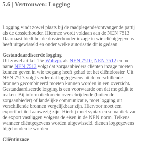
5.6 | Vertrouwen: Logging
Logging vindt zowel plaats bij de raadplegende/ontvangende partij
als de dossierhouder. Hiermee wordt voldaan aan de NEN 7513.
Daarnaast biedt het de dossierhouder inzage in wie cliëntgegevens
heeft uitgewisseld en onder welke autorisatie dit is gedaan.
Gestandaardiseerde logging
Uit zowel artikel 15e
Wabvpz
als
NEN 7510
,
NEN 7512
en met
name
NEN 7513
volgt dat zorgaanbieders cliënten inzage moeten
kunnen geven in wie toegang heeft gehad tot het cliëntdossier. Uit
NEN 7513 volgt verder dat loggegevens uit de verschillende
bronnen gecombineerd moeten kunnen worden in een overzicht.
Gestandaardiseerde logging is een voorwaarde om dat mogelijk te
maken. Bij informatiedomein overschrijdende (buiten de
zorgaanbieder) of landelijke communicatie, moet logging uit
verschillende bronnen vergelijkbaar zijn. Hiervoor moet een
exportfaciliteit aanwezig zijn. Hierbij moet syntax en semantiek van
de export vastliggen volgens de eisen in de NEN-norm. Telkens
wanneer cliëntgegevens worden uitgewisseld, dienen loggegevens
bijgehouden te worden.
Cliëntinzage