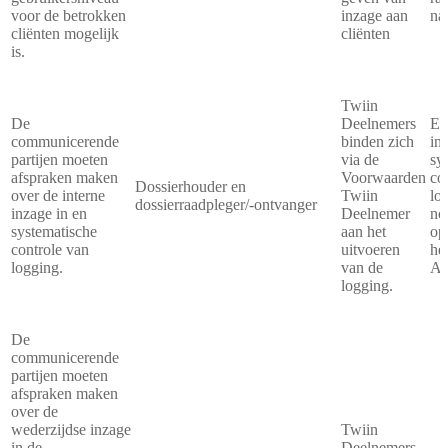
voor de betrokken
inzage aan
naa
cliënten mogelijk
cliënten
is.
Twiin
De
Deelnemers
Ei
communicerende
binden zich
in
partijen moeten
via de
sy
afspraken maken
Voorwaarden
co
Dossierhouder en
over de interne
Twiin
lo
dossierraadpleger/-ontvanger
inzage in en
Deelnemer
no
systematische
aan het
op
controle van
uitvoeren
he
logging.
van de
Af
logging.
De
communicerende
partijen moeten
afspraken maken
over de
wederzijdse inzage
Twiin
in de
Deelnemers