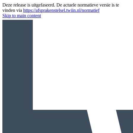
Deze release is uitgefaseerd. De actuele normatieve versie is te
vinden via
https://afsprakenstelsel.twiin.nl/normatief
Skip to main content