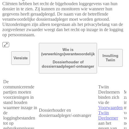
Cliënten hebben het recht de bijgehouden loggegevens van hun
dossier in te zien. Zij kunnen zo monitoren wie wanneer hun
gegevens heeft geraadpleegd. De naam van de betreffende
verantwoordelijke dossierraadpleger moet worden getoond.
Uitzonderingen zijn alleen toegestaan als het privacybelang van de
zorgverlener zwaarder weegt dan het recht op inzage in de logging
op persoonsnaam.
Wie is
(verwerkings)verantwoordelijk
Invulling
Vereiste
Twiin
Dossierhouder of
dossierraadpleger/-ontvanger
De
communicerende
Twiin
partijen moeten
Deelnemers
Me
voorzieningen in
binden zich
zal
stand houden
via de
inr
waarmee inzage in
Voorwaarden
mo
Dossierhouder en
de
Twiin
vo
dossierraadpleger/-ontvanger
loggingbestanden
Deelnemer
ve
tot op
aan het
not
gebruikersniveau
geven van
ra