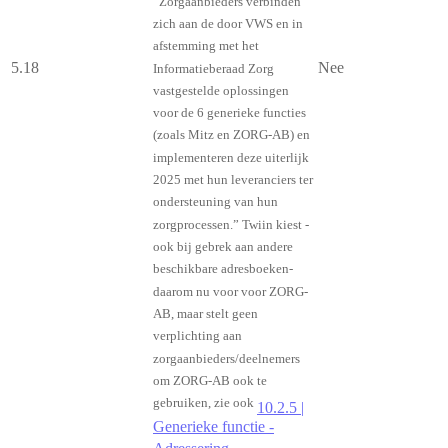
“Zorgaanbieders verbinden
zich aan de door VWS en in
afstemming met het
5.18
Nee
Informatieberaad Zorg
vastgestelde oplossingen
voor de 6 generieke functies
(zoals Mitz en ZORG-AB) en
implementeren deze uiterlijk
2025 met hun leveranciers ter
ondersteuning van hun
zorgprocessen.” Twiin kiest -
ook bij gebrek aan andere
beschikbare adresboeken-
daarom nu voor voor ZORG-
AB, maar stelt geen
verplichting aan
zorgaanbieders/deelnemers
om ZORG-AB ook te
gebruiken, zie ook
10.2.5 |
Generieke functie -