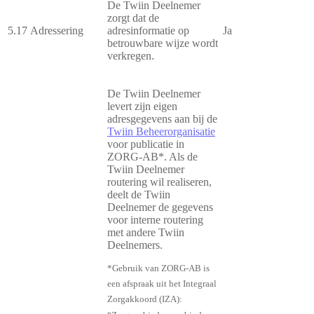
De Twiin Deelnemer
zorgt dat de
5.17
Adressering
adresinformatie op
Ja
betrouwbare wijze wordt
verkregen.
De Twiin Deelnemer
levert zijn eigen
adresgegevens aan bij de
Twiin B
eheerorganisatie
voor publicatie in
ZORG-AB*. Als de
Twiin Deelnemer
routering wil realiseren,
deelt de Twiin
Deelnemer de gegevens
voor interne routering
met andere Twiin
Deelnemers.
*Gebruik van ZORG-AB is
een afspraak uit het Integraal
Zorgakkoord (IZA):