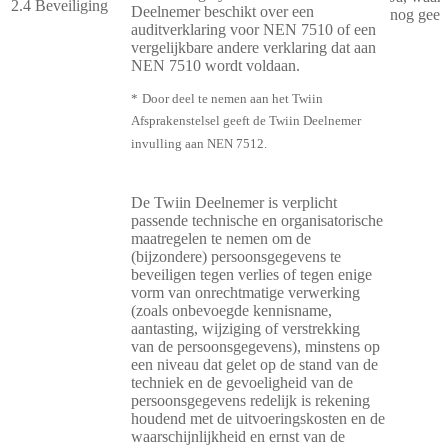
2.4
Beveiliging
Deelnemer beschikt over een
nog geen 
auditverklaring voor NEN 7510 of een
vergelijkbare andere verklaring dat aan
NEN 7510 wordt voldaan.
*
Door deel te nemen aan het Twiin
Afsprakenstelsel geeft de Twiin Deelnemer
invulling aan NEN 7512.
De Twiin Deelnemer is verplicht
passende technische en organisatorische
maatregelen te nemen om de
(bijzondere) persoonsgegevens te
beveiligen tegen verlies of tegen enige
vorm van onrechtmatige verwerking
(zoals onbevoegde kennisname,
aantasting, wijziging of verstrekking
van de persoonsgegevens), minstens op
een niveau dat gelet op de stand van de
techniek en de gevoeligheid van de
persoonsgegevens redelijk is rekening
houdend met de uitvoeringskosten en de
waarschijnlijkheid en ernst van de