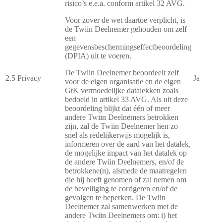
risico’s e.e.a. conform artikel 32 AVG.
Voor zover de wet daartoe verplicht, is
de Twiin Deelnemer gehouden om zelf
een
gegevensbeschermingseffectbeoordeling
(DPIA) uit te voeren.
De Twiin Deelnemer beoordeelt zelf
2.5
Privacy
Ja
voor de eigen organisatie en de eigen
GtK vermoedelijke datalekken zoals
bedoeld in artikel 33 AVG. Als uit deze
beoordeling blijkt dat één of meer
andere Twiin Deelnemers betrokken
zijn, zal de Twiin Deelnemer hen zo
snel als redelijkerwijs mogelijk is,
informeren over de aard van het datalek,
de mogelijke impact van het datalek op
de andere Twiin Deelnemers, en/of de
betrokkene(n), alsmede de maatregelen
die hij heeft genomen of zal nemen om
de beveiliging te corrigeren en/of de
gevolgen te beperken. De Twiin
Deelnemer zal samenwerken met de
andere Twiin Deelnemers om: i) het