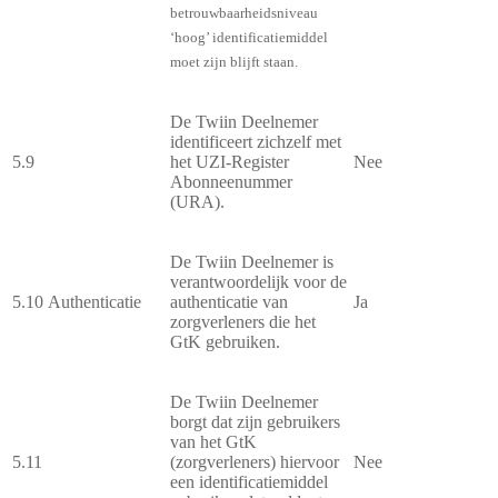
betrouwbaarheidsniveau
‘hoog’ identificatiemiddel
moet zijn blijft staan.
De Twiin Deelnemer
identificeert zichzelf met
5.9
het UZI-Register
Nee
Abonneenummer
(URA).
De Twiin Deelnemer is
verantwoordelijk voor de
5.10
Authenticatie
authenticatie van
Ja
zorgverleners die het
GtK gebruiken.
De Twiin Deelnemer
borgt dat zijn gebruikers
van het GtK
5.11
(zorgverleners) hiervoor
Nee
een identificatiemiddel