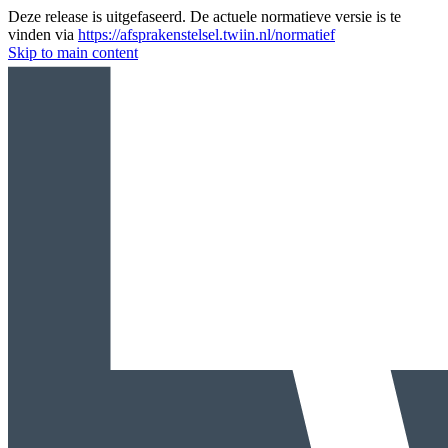
Deze release is uitgefaseerd. De actuele normatieve versie is te
vinden via
https://afsprakenstelsel.twiin.nl/normatief
Skip to main content