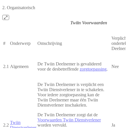
2. Organisatorisch
Twiin Voorwaarden
Verplicht
#
Onderwerp
Omschrijving
ondertek
Deelnem
De Twiin Deelnemer is gevalideerd
2.1
Algemeen
Nee
voor de desbetreffende
zorgtoepassing
.
De Twiin Deelnemer is verplicht een
Twiin Dienstverlener in te schakelen.
Voor iedere zorgtoepassing kan de
Twiin Deelnemer maar één Twiin
Dienstverlener inschakelen.
De Twiin Deelnemer zorgt dat de
Voorwaarden Twiin Dienstverlener
Twiin
2.2
worden vervuld.
Ja
Dienstverlener