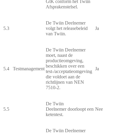
GtK conform het Twiin
Afsprakenstelsel.
De Twiin Deelnemer
5.3
volgt het releasebeleid
Ja
van Twiin.
De Twiin Deelnemer
moet, naast de
productieomgeving,
beschikken over een
5.4
Testmanagement
Ja
test-/acceptatieomgeving
die voldoet aan de
richtlijnen van NEN
7510-2.
De Twiin
5.5
Deelnemer doorloopt een
Nee
ketentest.
De Twiin Deelnemer