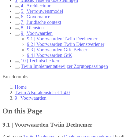
3 | Missie, visie en doelstellingen
4 | Architectuur
5 | Vertrouwensmodel
6 | Governance
7 | Juridische context
8 | Diensten
9 | Voorwaarden
9.1 | Voorwaarden Twiin Deelnemer
9.2 | Voorwaarden Twiin Dienstverlener
9.3 | Voorwaarden GtK Beheer
9.4 | Voorwaarden GtK
10 | Technische kern
Twiin Implementatiewijzer Zorgtoepassingen
Breadcrumbs
Home
Twiin Afsprakenstelsel 1.4.0
9 | Voorwaarden
On this Page
9.1 | Voorwaarden Twiin Deelnemer
Zodra een
Twiin Deelnemer
de
Deelnemersovereenkomst
heeft