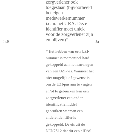
zorgverlener ook
toegestaan (bijvoorbeeld
het eigen
medewerkernummer
i.c.m. het URA. Deze
identifier moet uniek
voor de zorgverlener zijn
én blijven)*.
5.8
Ja
* Het hebben van een UZI-
nummer is momenteel hard
gekoppeld aan het aanvragen
van een UZI-pas. Wanneer het
niet mogelijk of gewenst is
om de UZI-pas aan te vragen
en/of te gebruiken kan een
zorgverlener een ander
identificatiemiddel
gebruiken waaraan een
andere identifier is
gekoppeld. De eis uit de
NEN7512 dat dit een eIDAS