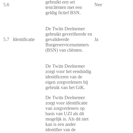
gebruikt een set
5.6
Nee
testcliënten met een
geldig fictief BSN.
De Twiin Deelnemer
gebruikt geverifieerde en
5.7
Identificatie
gevalideerde
Ja
Burgerservicenummers
(BSN) van cliënten.
De Twiin Deelnemer
zorgt voor het eenduidig
identificeren van de
eigen zorgverleners bij
gebruik van het GtK.
De Twiin Deelnemer
zorgt voor identificatie
van zorgverleners op
basis van UZI als dit
mogelijk is. Als dit niet
kan is een ander
identifier van de