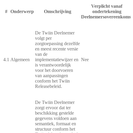
Verplicht vanaf
#
Onderwerp
Omschrijving
ondertekening
Deelnemersovereenkomst
De Twiin Deelnemer
volgt per
zorgtoepassing dezelfde
en meest recente versie
van de
4.1
Algemeen
implementatiewijzer en
Nee
is verantwoordelijk
voor het doorvoeren
van aanpassingen
conform het Twiin
Releasebeleid.
De Twiin Deelnemer
zorgt ervoor dat ter
beschikking gestelde
gegevens voldoen aan
semantiek, formaat en
structuur conform het