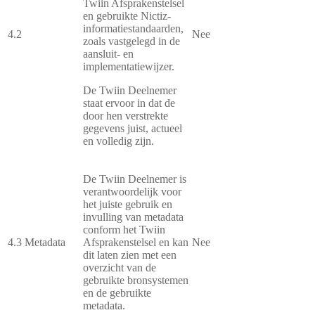
Twiin Afsprakenstelsel
en gebruikte Nictiz-
informatiestandaarden,
4.2
Nee
zoals vastgelegd in de
aansluit- en
implementatiewijzer.
De Twiin Deelnemer
staat ervoor in dat de
door hen verstrekte
gegevens juist, actueel
en volledig zijn.
De Twiin Deelnemer is
verantwoordelijk voor
het juiste gebruik en
invulling van metadata
conform het Twiin
4.3
Metadata
Afsprakenstelsel en kan
Nee
dit laten zien met een
overzicht van de
gebruikte bronsystemen
en de gebruikte
metadata.