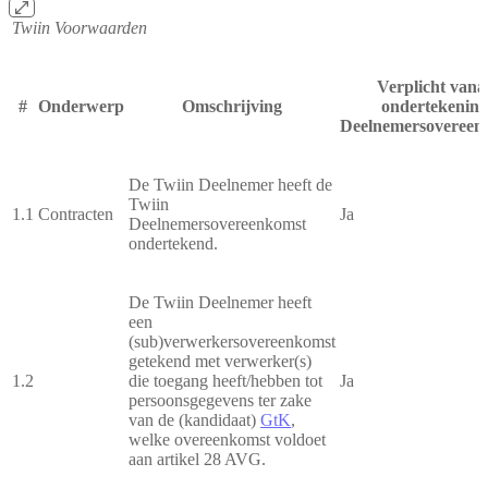
Twiin Voorwaarden
Verplicht vana
#
Onderwerp
Omschrijving
ondertekening
Deelnemersovereen
De Twiin Deelnemer heeft de
Twiin
1.1
Contracten
Ja
Deelnemersovereenkomst
ondertekend.
De Twiin Deelnemer heeft
een
(sub)verwerkersovereenkomst
getekend met verwerker(s)
1.2
die toegang heeft/hebben tot
Ja
persoonsgegevens ter zake
van de (kandidaat)
GtK
,
welke overeenkomst voldoet
aan artikel 28 AVG.