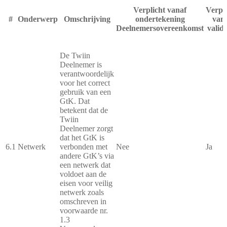
Verplicht vanaf
Verpli
#
Onderwerp
Omschrijving
ondertekening
van
Deelnemersovereenkomst
valida
De Twiin
Deelnemer is
verantwoordelijk
voor het correct
gebruik van een
GtK. Dat
betekent dat de
Twiin
Deelnemer zorgt
dat het GtK is
6.1
Netwerk
verbonden met
Nee
Ja
andere GtK’s via
een netwerk dat
voldoet aan de
eisen voor veilig
netwerk zoals
omschreven in
voorwaarde nr.
1.3