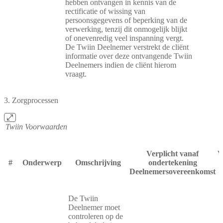
hebben ontvangen in kennis van de
rectificatie of wissing van
persoonsgegevens of beperking van de
verwerking, tenzij dit onmogelijk blijkt
of onevenredig veel inspanning vergt.
De Twiin Deelnemer verstrekt de cliënt
informatie over deze ontvangende Twiin
Deelnemers indien de cliënt hierom
vraagt.
3. Zorgprocessen
Twiin Voorwaarden
Verplicht vanaf
V
#
Onderwerp
Omschrijving
ondertekening
Deelnemersovereenkomst
v
De Twiin
Deelnemer moet
controleren op de