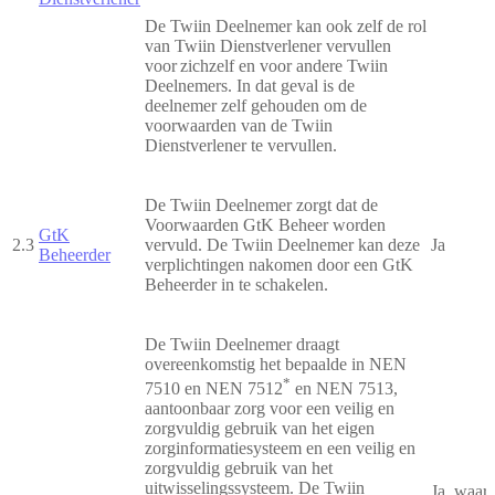
De Twiin Deelnemer kan ook zelf de rol
van Twiin Dienstverlener vervullen
voor zichzelf en voor andere Twiin
Deelnemers. In dat geval is de
deelnemer zelf gehouden om de
voorwaarden van de Twiin
Dienstverlener te vervullen.
De Twiin Deelnemer zorgt dat de
Voorwaarden GtK Beheer worden
GtK
2.3
vervuld. De Twiin Deelnemer kan deze
Ja
Beheerder
verplichtingen nakomen door een GtK
Beheerder in te schakelen.
De Twiin Deelnemer draagt
overeenkomstig het bepaalde in NEN
*
7510 en NEN 7512
en NEN 7513,
aantoonbaar zorg voor een veilig en
zorgvuldig gebruik van het eigen
zorginformatiesysteem en een veilig en
zorgvuldig gebruik van het
uitwisselingssysteem. De Twiin
Ja, waarb