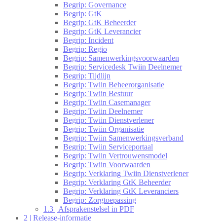
Begrip: Governance
Begrip: GtK
Begrip: GtK Beheerder
Begrip: GtK Leverancier
Begrip: Incident
Begrip: Regio
Begrip: Samenwerkingsvoorwaarden
Begrip: Servicedesk Twiin Deelnemer
Begrip: Tijdlijn
Begrip: Twiin Beheerorganisatie
Begrip: Twiin Bestuur
Begrip: Twiin Casemanager
Begrip: Twiin Deelnemer
Begrip: Twiin Dienstverlener
Begrip: Twiin Organisatie
Begrip: Twiin Samenwerkingsverband
Begrip: Twiin Serviceportaal
Begrip: Twiin Vertrouwensmodel
Begrip: Twiin Voorwaarden
Begrip: Verklaring Twiin Dienstverlener
Begrip: Verklaring GtK Beheerder
Begrip: Verklaring GtK Leveranciers
Begrip: Zorgtoepassing
1.3 | Afsprakenstelsel in PDF
2 | Release-informatie