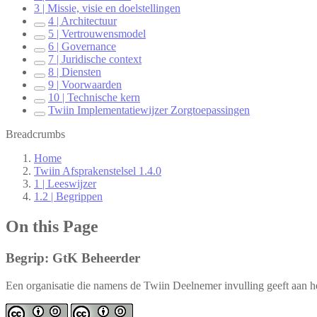
3 | Missie, visie en doelstellingen
4 | Architectuur
5 | Vertrouwensmodel
6 | Governance
7 | Juridische context
8 | Diensten
9 | Voorwaarden
10 | Technische kern
Twiin Implementatiewijzer Zorgtoepassingen
Breadcrumbs
Home
Twiin Afsprakenstelsel 1.4.0
1 | Leeswijzer
1.2 | Begrippen
On this Page
Begrip: GtK Beheerder
Een organisatie die namens de Twiin Deelnemer invulling geeft aan 