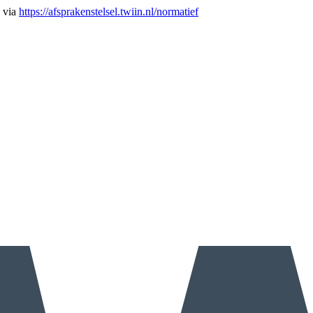
n via
https://afsprakenstelsel.twiin.nl/normatief