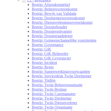
1.2 | Begrippen
Begrip: Afsprakenstelsel
Begrip: Beheerovereenkomst
Begrip: Bewijs van Validatie
Begrip: Deelnemersovereenkomst
Begrip: Dienstverleningsovereenkomst
Begrip: Dossierhouder
Begrip: Dossierontvanger
Begrip: Dossierraadpleger
Begrip: Gemeenschappelijke voorziening
Begrip: Governance
Begrip: GtK
Begrip: GtK Beheerder
Begrip: GtK Leverancier
Begrip: Incident
Begrip: Regio
Begrip: Samenwerkingsvoorwaarden
Begrip: Servicedesk Twiin Deelnemer
Begrip: Tijdlijn
Begrip: Twiin Beheerorganisatie
Begrip: Twiin Bestuur
Begrip: Twiin Casemanager
Begrip: Twiin Deelnemer
Begrip: Twiin Dienstverlener
Begrip: Twiin Organisatie