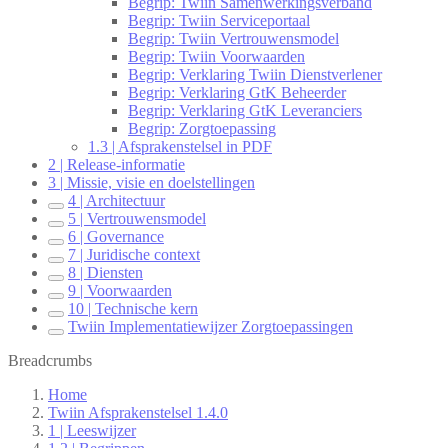
Begrip: Twiin Samenwerkingsverband
Begrip: Twiin Serviceportaal
Begrip: Twiin Vertrouwensmodel
Begrip: Twiin Voorwaarden
Begrip: Verklaring Twiin Dienstverlener
Begrip: Verklaring GtK Beheerder
Begrip: Verklaring GtK Leveranciers
Begrip: Zorgtoepassing
1.3 | Afsprakenstelsel in PDF
2 | Release-informatie
3 | Missie, visie en doelstellingen
4 | Architectuur
5 | Vertrouwensmodel
6 | Governance
7 | Juridische context
8 | Diensten
9 | Voorwaarden
10 | Technische kern
Twiin Implementatiewijzer Zorgtoepassingen
Breadcrumbs
Home
Twiin Afsprakenstelsel 1.4.0
1 | Leeswijzer