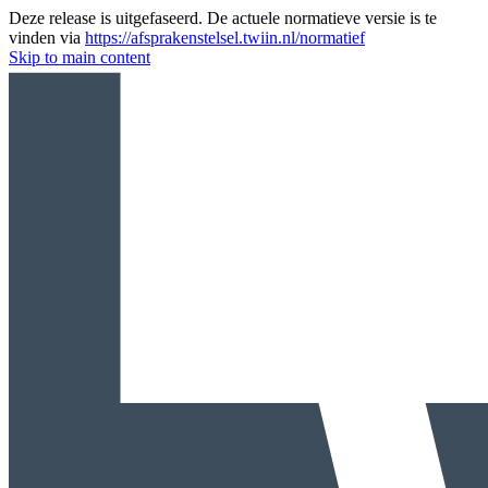
Deze release is uitgefaseerd. De actuele normatieve versie is te
vinden via
https://afsprakenstelsel.twiin.nl/normatief
Skip to main content