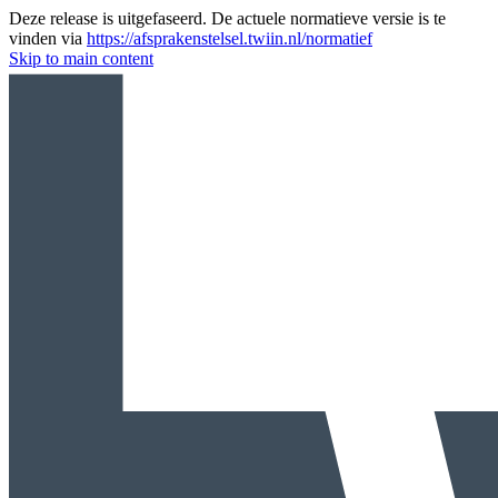
Deze release is uitgefaseerd. De actuele normatieve versie is te
vinden via
https://afsprakenstelsel.twiin.nl/normatief
Skip to main content