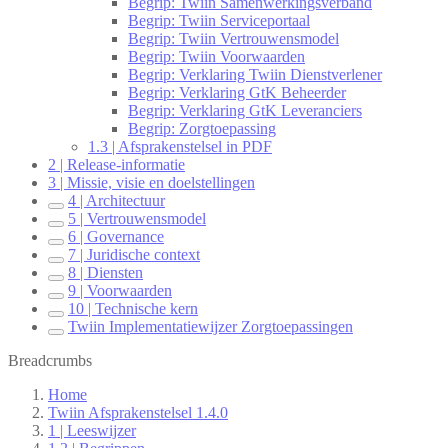
Begrip: Twiin Samenwerkingsverband
Begrip: Twiin Serviceportaal
Begrip: Twiin Vertrouwensmodel
Begrip: Twiin Voorwaarden
Begrip: Verklaring Twiin Dienstverlener
Begrip: Verklaring GtK Beheerder
Begrip: Verklaring GtK Leveranciers
Begrip: Zorgtoepassing
1.3 | Afsprakenstelsel in PDF
2 | Release-informatie
3 | Missie, visie en doelstellingen
4 | Architectuur
5 | Vertrouwensmodel
6 | Governance
7 | Juridische context
8 | Diensten
9 | Voorwaarden
10 | Technische kern
Twiin Implementatiewijzer Zorgtoepassingen
Breadcrumbs
Home
Twiin Afsprakenstelsel 1.4.0
1 | Leeswijzer