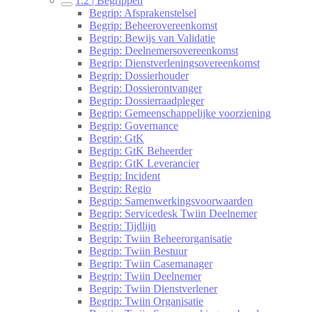
1.2 | Begrippen
Begrip: Afsprakenstelsel
Begrip: Beheerovereenkomst
Begrip: Bewijs van Validatie
Begrip: Deelnemersovereenkomst
Begrip: Dienstverleningsovereenkomst
Begrip: Dossierhouder
Begrip: Dossierontvanger
Begrip: Dossierraadpleger
Begrip: Gemeenschappelijke voorziening
Begrip: Governance
Begrip: GtK
Begrip: GtK Beheerder
Begrip: GtK Leverancier
Begrip: Incident
Begrip: Regio
Begrip: Samenwerkingsvoorwaarden
Begrip: Servicedesk Twiin Deelnemer
Begrip: Tijdlijn
Begrip: Twiin Beheerorganisatie
Begrip: Twiin Bestuur
Begrip: Twiin Casemanager
Begrip: Twiin Deelnemer
Begrip: Twiin Dienstverlener
Begrip: Twiin Organisatie