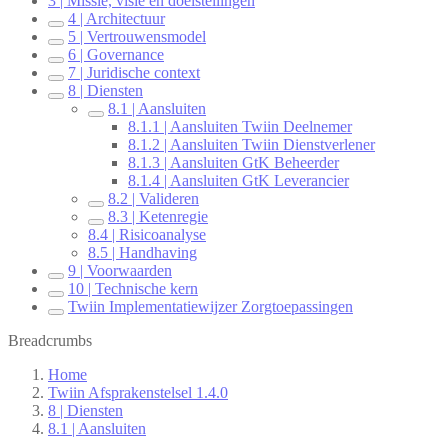
3 | Missie, visie en doelstellingen
4 | Architectuur
5 | Vertrouwensmodel
6 | Governance
7 | Juridische context
8 | Diensten
8.1 | Aansluiten
8.1.1 | Aansluiten Twiin Deelnemer
8.1.2 | Aansluiten Twiin Dienstverlener
8.1.3 | Aansluiten GtK Beheerder
8.1.4 | Aansluiten GtK Leverancier
8.2 | Valideren
8.3 | Ketenregie
8.4 | Risicoanalyse
8.5 | Handhaving
9 | Voorwaarden
10 | Technische kern
Twiin Implementatiewijzer Zorgtoepassingen
Breadcrumbs
Home
Twiin Afsprakenstelsel 1.4.0
8 | Diensten
8.1 | Aansluiten