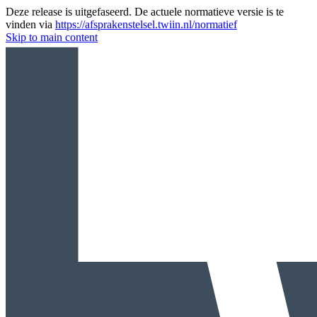
Deze release is uitgefaseerd. De actuele normatieve versie is te
vinden via
https://afsprakenstelsel.twiin.nl/normatief
Skip to main content