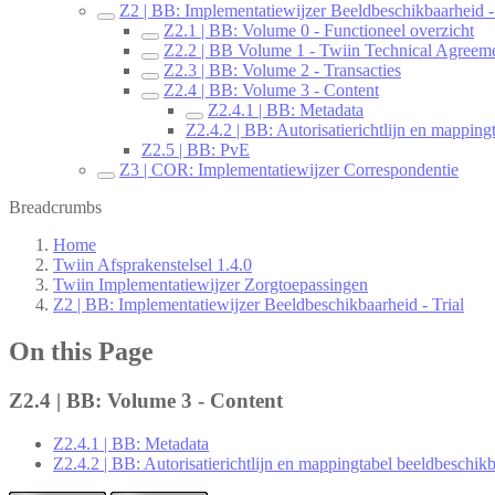
Z2 | BB: Implementatiewijzer Beeldbeschikbaarheid - 
Z2.1 | BB: Volume 0 - Functioneel overzicht
Z2.2 | BB Volume 1 - Twiin Technical Agreem
Z2.3 | BB: Volume 2 - Transacties
Z2.4 | BB: Volume 3 - Content
Z2.4.1 | BB: Metadata
Z2.4.2 | BB: Autorisatierichtlijn en mapping
Z2.5 | BB: PvE
Z3 | COR: Implementatiewijzer Correspondentie
Breadcrumbs
Home
Twiin Afsprakenstelsel 1.4.0
Twiin Implementatiewijzer Zorgtoepassingen
Z2 | BB: Implementatiewijzer Beeldbeschikbaarheid - Trial
On this Page
Z2.4 | BB: Volume 3 - Content
Z2.4.1 | BB: Metadata
Z2.4.2 | BB: Autorisatierichtlijn en mappingtabel beeldbeschikb