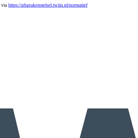
n via
https://afsprakenstelsel.twiin.nl/normatief