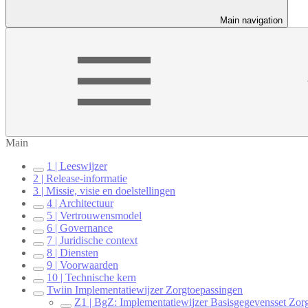
Main navigation
Main
1 | Leeswijzer
2 | Release-informatie
3 | Missie, visie en doelstellingen
4 | Architectuur
5 | Vertrouwensmodel
6 | Governance
7 | Juridische context
8 | Diensten
9 | Voorwaarden
10 | Technische kern
Twiin Implementatiewijzer Zorgtoepassingen
Z1 | BgZ: Implementatiewijzer Basisgegevensset Zor