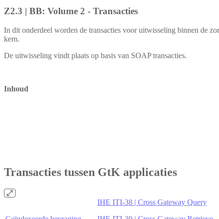
Z2.3 | BB: Volume 2 - Transacties
In dit onderdeel worden de transacties voor uitwisseling binnen de z
kern.
De uitwisseling vindt plaats op basis van SOAP transacties.
Inhoud
Transacties tussen GtK applicaties
IHE ITI-38 | Cross Gateway Query
Geïndexeerde bevraging
IHE ITI-39 | Cross Gateway Retrieve