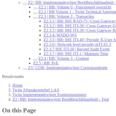
Z2 | BB: Implementatiewijzer Beeldbeschikbaarheid - 
Z2.1 | BB: Volume 0 - Functioneel overzicht
Z2.2 | BB Volume 1 - Twiin Technical Agreem
Z2.3 | BB: Volume 2 - Transacties
Z2.3.1 | BB: IHE RAD-75 | Cross Gateway
Z2.3.2 | BB: IHE ITI-38 | Cross Gateway Q
Z2.3.3 | BB: IHE ITI-39 | Cross Gateway Re
Z2.3.4: WADO-WS
Z2.3.5 | BB: IHE ITI-40 | Provide X-User A
Z2.3.6 | Network level security mTLS1.3
Z2.3.7 IHE ITI-20 | Record Audit Event
Z2.3.7 | BB: IHE ITI-1 | Maintain Time
Z2.4 | BB: Volume 3 - Content
Z2.5 | BB: PvE
Z3 | COR: Implementatiewijzer Correspondentie
Breadcrumbs
Home
Twiin Afsprakenstelsel 1.4.0
Twiin Implementatiewijzer Zorgtoepassingen
Z2 | BB: Implementatiewijzer Beeldbeschikbaarheid - Trial
On this Page