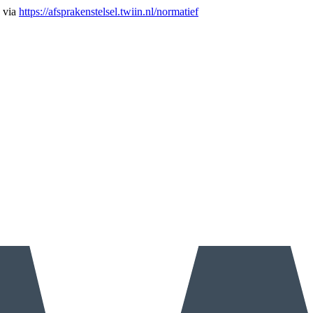
n via
https://afsprakenstelsel.twiin.nl/normatief