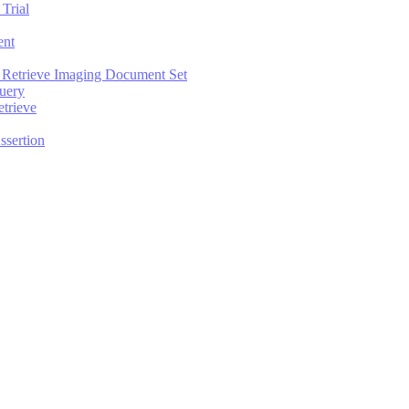
Trial
ent
 Retrieve Imaging Document Set
uery
trieve
ssertion