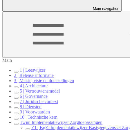
Main navigation
Main
1 | Leeswijzer
2 | Release-informatie
3 | Missie, visie en doelstellingen
4 | Architectuur
5 | Vertrouwensmodel
6 | Governance
7 | Juridische context
8 | Diensten
9 | Voorwaarden
10 | Technische kern
Twiin Implementatiewijzer Zorgtoepassingen
Z1 | BgZ: Implementatiewijzer Basisgegevensset Zor