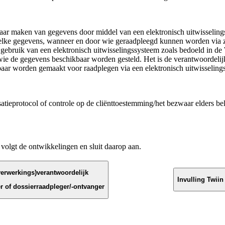
baar maken van gegevens door middel van een elektronisch uitwisselin
elke gegevens, wanneer en door wie geraadpleegd kunnen worden via z
Bij gebruik van een elektronisch uitwisselingssysteem zoals bedoeld in 
wie de gegevens beschikbaar worden gesteld. Het is de verantwoordelijk
baar worden gemaakt voor raadplegen via een elektronisch uitwisseling
atieprotocol of controle op de cliënttoestemming/het bezwaar elders be
volgt de ontwikkelingen en sluit daarop aan.
verwerkings)verantwoordelijk
Invulling Twiin
 of dossierraadpleger/-ontvanger