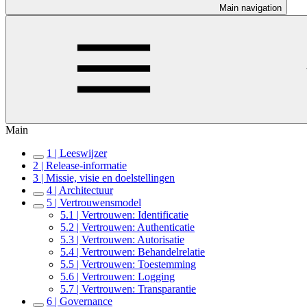
Main navigation
Main
1 | Leeswijzer
2 | Release-informatie
3 | Missie, visie en doelstellingen
4 | Architectuur
5 | Vertrouwensmodel
5.1 | Vertrouwen: Identificatie
5.2 | Vertrouwen: Authenticatie
5.3 | Vertrouwen: Autorisatie
5.4 | Vertrouwen: Behandelrelatie
5.5 | Vertrouwen: Toestemming
5.6 | Vertrouwen: Logging
5.7 | Vertrouwen: Transparantie
6 | Governance