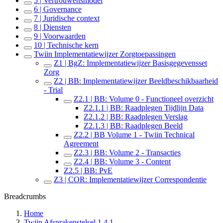
5 | Vertrouwensmodel
6 | Governance
7 | Juridische context
8 | Diensten
9 | Voorwaarden
10 | Technische kern
Twiin Implementatiewijzer Zorgtoepassingen
Z1 | BgZ: Implementatiewijzer Basisgegevensset
Zorg
Z2 | BB: Implementatiewijzer Beeldbeschikbaarheid
- Trial
Z2.1 | BB: Volume 0 - Functioneel overzicht
Z2.1.1 | BB: Raadplegen Tijdlijn Data
Z2.1.2 | BB: Raadplegen Verslag
Z2.1.3 | BB: Raadplegen Beeld
Z2.2 | BB Volume 1 - Twiin Technical
Agreement
Z2.3 | BB: Volume 2 - Transacties
Z2.4 | BB: Volume 3 - Content
Z2.5 | BB: PvE
Z3 | COR: Implementatiewijzer Correspondentie
Breadcrumbs
Home
Twiin Afsprakenstelsel 1.4.1