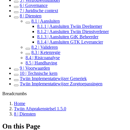
5 | Vertrouwensmodel
6 | Governance
7 | Juridische context
8 | Diensten
8.1 | Aansluiten
8.1.1 | Aansluiten Twiin Deelnemer
8.1.2 | Aansluiten Twiin Dienstverlener
8.1.3 | Aansluiten GtK Beheerder
8.1.4 | Aansluiten GTK Leverancier
8.2 | Valideren
8.3 | Ketenregie
8.4 | Risicoanalyse
8.5 | Handhaving
9 | Voorwaarden
10 | Technische kern
Twiin Implementatiewijzer Generiek
Twiin Implementatiewijzer Zorgtoepassingen
Breadcrumbs
Home
Twiin Afsprakenstelsel 1.5.0
8 | Diensten
On this Page