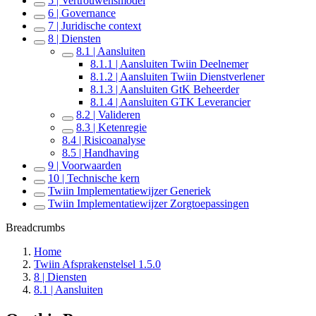
5 | Vertrouwensmodel
6 | Governance
7 | Juridische context
8 | Diensten
8.1 | Aansluiten
8.1.1 | Aansluiten Twiin Deelnemer
8.1.2 | Aansluiten Twiin Dienstverlener
8.1.3 | Aansluiten GtK Beheerder
8.1.4 | Aansluiten GTK Leverancier
8.2 | Valideren
8.3 | Ketenregie
8.4 | Risicoanalyse
8.5 | Handhaving
9 | Voorwaarden
10 | Technische kern
Twiin Implementatiewijzer Generiek
Twiin Implementatiewijzer Zorgtoepassingen
Breadcrumbs
Home
Twiin Afsprakenstelsel 1.5.0
8 | Diensten
8.1 | Aansluiten