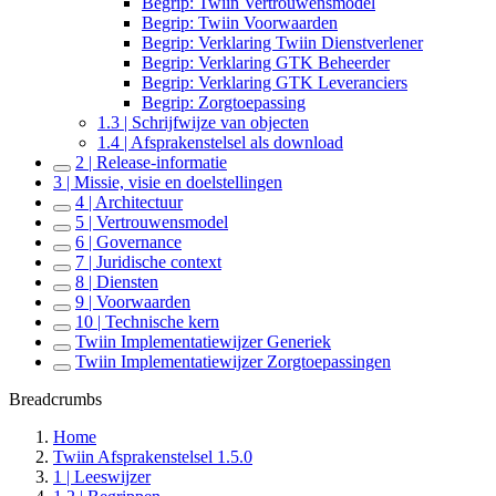
Begrip: Twiin Vertrouwensmodel
Begrip: Twiin Voorwaarden
Begrip: Verklaring Twiin Dienstverlener
Begrip: Verklaring GTK Beheerder
Begrip: Verklaring GTK Leveranciers
Begrip: Zorgtoepassing
1.3 | Schrijfwijze van objecten
1.4 | Afsprakenstelsel als download
2 | Release-informatie
3 | Missie, visie en doelstellingen
4 | Architectuur
5 | Vertrouwensmodel
6 | Governance
7 | Juridische context
8 | Diensten
9 | Voorwaarden
10 | Technische kern
Twiin Implementatiewijzer Generiek
Twiin Implementatiewijzer Zorgtoepassingen
Breadcrumbs
Home
Twiin Afsprakenstelsel 1.5.0
1 | Leeswijzer