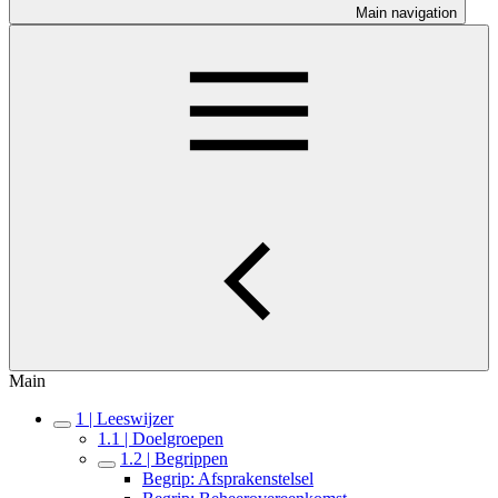
Main navigation
Main
1 | Leeswijzer
1.1 | Doelgroepen
1.2 | Begrippen
Begrip: Afsprakenstelsel