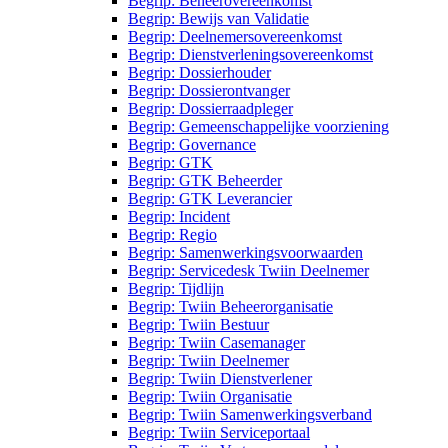
Begrip: Beheerovereenkomst
Begrip: Bewijs van Validatie
Begrip: Deelnemersovereenkomst
Begrip: Dienstverleningsovereenkomst
Begrip: Dossierhouder
Begrip: Dossierontvanger
Begrip: Dossierraadpleger
Begrip: Gemeenschappelijke voorziening
Begrip: Governance
Begrip: GTK
Begrip: GTK Beheerder
Begrip: GTK Leverancier
Begrip: Incident
Begrip: Regio
Begrip: Samenwerkingsvoorwaarden
Begrip: Servicedesk Twiin Deelnemer
Begrip: Tijdlijn
Begrip: Twiin Beheerorganisatie
Begrip: Twiin Bestuur
Begrip: Twiin Casemanager
Begrip: Twiin Deelnemer
Begrip: Twiin Dienstverlener
Begrip: Twiin Organisatie
Begrip: Twiin Samenwerkingsverband
Begrip: Twiin Serviceportaal