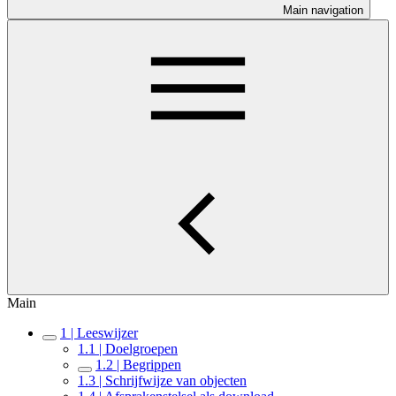
Main navigation
Main
1 | Leeswijzer
1.1 | Doelgroepen
1.2 | Begrippen
1.3 | Schrijfwijze van objecten