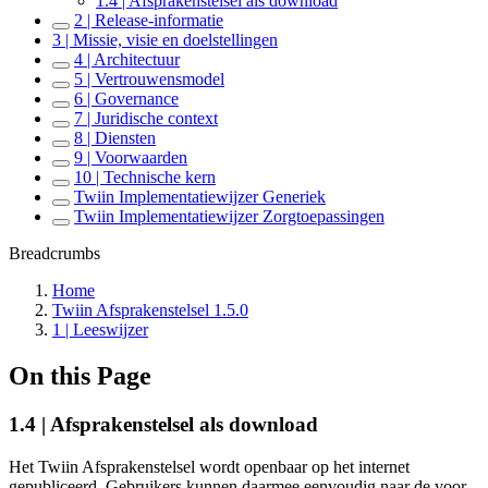
1.4 | Afsprakenstelsel als download
2 | Release-informatie
3 | Missie, visie en doelstellingen
4 | Architectuur
5 | Vertrouwensmodel
6 | Governance
7 | Juridische context
8 | Diensten
9 | Voorwaarden
10 | Technische kern
Twiin Implementatiewijzer Generiek
Twiin Implementatiewijzer Zorgtoepassingen
Breadcrumbs
Home
Twiin Afsprakenstelsel 1.5.0
1 | Leeswijzer
On this Page
1.4 | Afsprakenstelsel als download
Het Twiin Afsprakenstelsel wordt openbaar op het internet
gepubliceerd. Gebruikers kunnen daarmee eenvoudig naar de voor