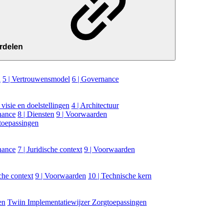
rdelen
n
5 | Vertrouwensmodel
6 | Governance
, visie en doelstellingen
4 | Architectuur
nance
8 | Diensten
9 | Voorwaarden
toepassingen
nance
7 | Juridische context
9 | Voorwaarden
sche context
9 | Voorwaarden
10 | Technische kern
en
Twiin Implementatiewijzer Zorgtoepassingen