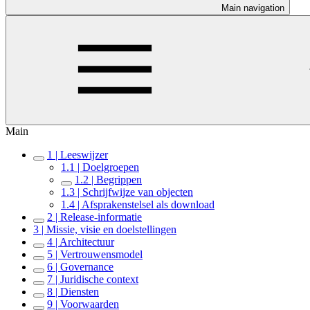
Main navigation
Main
1 | Leeswijzer
1.1 | Doelgroepen
1.2 | Begrippen
1.3 | Schrijfwijze van objecten
1.4 | Afsprakenstelsel als download
2 | Release-informatie
3 | Missie, visie en doelstellingen
4 | Architectuur
5 | Vertrouwensmodel
6 | Governance
7 | Juridische context
8 | Diensten
9 | Voorwaarden