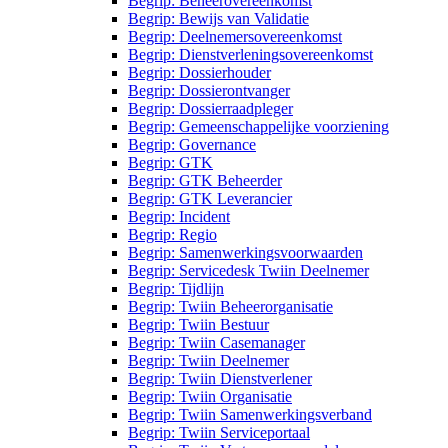
Begrip: Beheerovereenkomst
Begrip: Bewijs van Validatie
Begrip: Deelnemersovereenkomst
Begrip: Dienstverleningsovereenkomst
Begrip: Dossierhouder
Begrip: Dossierontvanger
Begrip: Dossierraadpleger
Begrip: Gemeenschappelijke voorziening
Begrip: Governance
Begrip: GTK
Begrip: GTK Beheerder
Begrip: GTK Leverancier
Begrip: Incident
Begrip: Regio
Begrip: Samenwerkingsvoorwaarden
Begrip: Servicedesk Twiin Deelnemer
Begrip: Tijdlijn
Begrip: Twiin Beheerorganisatie
Begrip: Twiin Bestuur
Begrip: Twiin Casemanager
Begrip: Twiin Deelnemer
Begrip: Twiin Dienstverlener
Begrip: Twiin Organisatie
Begrip: Twiin Samenwerkingsverband
Begrip: Twiin Serviceportaal