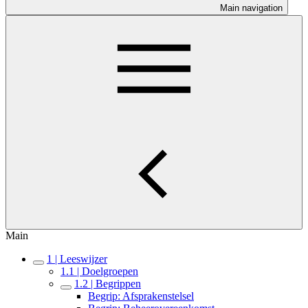
Main navigation
Main
1 | Leeswijzer
1.1 | Doelgroepen
1.2 | Begrippen
Begrip: Afsprakenstelsel