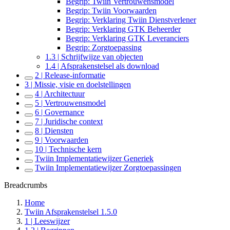
Begrip: Twiin Vertrouwensmodel
Begrip: Twiin Voorwaarden
Begrip: Verklaring Twiin Dienstverlener
Begrip: Verklaring GTK Beheerder
Begrip: Verklaring GTK Leveranciers
Begrip: Zorgtoepassing
1.3 | Schrijfwijze van objecten
1.4 | Afsprakenstelsel als download
2 | Release-informatie
3 | Missie, visie en doelstellingen
4 | Architectuur
5 | Vertrouwensmodel
6 | Governance
7 | Juridische context
8 | Diensten
9 | Voorwaarden
10 | Technische kern
Twiin Implementatiewijzer Generiek
Twiin Implementatiewijzer Zorgtoepassingen
Breadcrumbs
Home
Twiin Afsprakenstelsel 1.5.0
1 | Leeswijzer