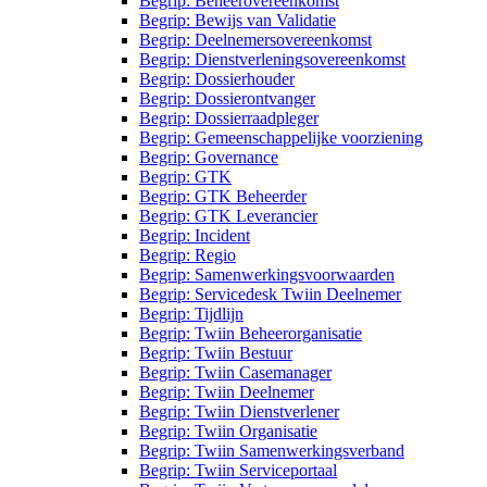
Begrip: Beheerovereenkomst
Begrip: Bewijs van Validatie
Begrip: Deelnemersovereenkomst
Begrip: Dienstverleningsovereenkomst
Begrip: Dossierhouder
Begrip: Dossierontvanger
Begrip: Dossierraadpleger
Begrip: Gemeenschappelijke voorziening
Begrip: Governance
Begrip: GTK
Begrip: GTK Beheerder
Begrip: GTK Leverancier
Begrip: Incident
Begrip: Regio
Begrip: Samenwerkingsvoorwaarden
Begrip: Servicedesk Twiin Deelnemer
Begrip: Tijdlijn
Begrip: Twiin Beheerorganisatie
Begrip: Twiin Bestuur
Begrip: Twiin Casemanager
Begrip: Twiin Deelnemer
Begrip: Twiin Dienstverlener
Begrip: Twiin Organisatie
Begrip: Twiin Samenwerkingsverband
Begrip: Twiin Serviceportaal