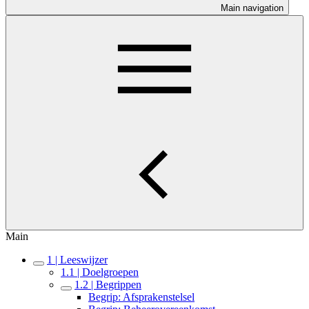
Main navigation
Main
1 | Leeswijzer
1.1 | Doelgroepen
1.2 | Begrippen
Begrip: Afsprakenstelsel