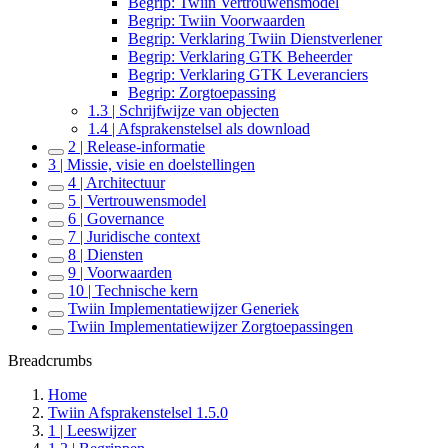
Begrip: Twiin Vertrouwensmodel
Begrip: Twiin Voorwaarden
Begrip: Verklaring Twiin Dienstverlener
Begrip: Verklaring GTK Beheerder
Begrip: Verklaring GTK Leveranciers
Begrip: Zorgtoepassing
1.3 | Schrijfwijze van objecten
1.4 | Afsprakenstelsel als download
2 | Release-informatie
3 | Missie, visie en doelstellingen
4 | Architectuur
5 | Vertrouwensmodel
6 | Governance
7 | Juridische context
8 | Diensten
9 | Voorwaarden
10 | Technische kern
Twiin Implementatiewijzer Generiek
Twiin Implementatiewijzer Zorgtoepassingen
Breadcrumbs
Home
Twiin Afsprakenstelsel 1.5.0
1 | Leeswijzer