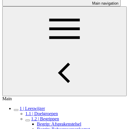
Main navigation
Main
1 | Leeswijzer
1.1 | Doelgroepen
1.2 | Begrippen
Begrip: Afsprakenstelsel