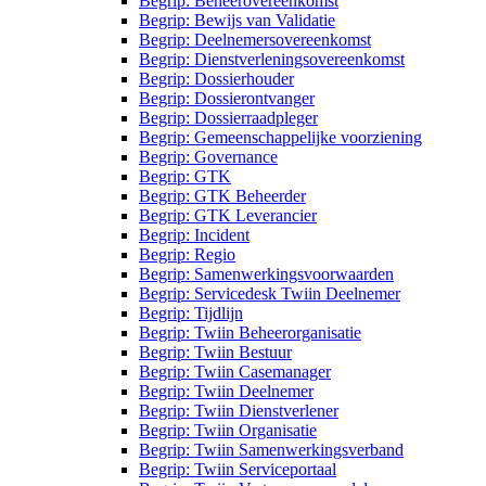
Begrip: Beheerovereenkomst
Begrip: Bewijs van Validatie
Begrip: Deelnemersovereenkomst
Begrip: Dienstverleningsovereenkomst
Begrip: Dossierhouder
Begrip: Dossierontvanger
Begrip: Dossierraadpleger
Begrip: Gemeenschappelijke voorziening
Begrip: Governance
Begrip: GTK
Begrip: GTK Beheerder
Begrip: GTK Leverancier
Begrip: Incident
Begrip: Regio
Begrip: Samenwerkingsvoorwaarden
Begrip: Servicedesk Twiin Deelnemer
Begrip: Tijdlijn
Begrip: Twiin Beheerorganisatie
Begrip: Twiin Bestuur
Begrip: Twiin Casemanager
Begrip: Twiin Deelnemer
Begrip: Twiin Dienstverlener
Begrip: Twiin Organisatie
Begrip: Twiin Samenwerkingsverband
Begrip: Twiin Serviceportaal