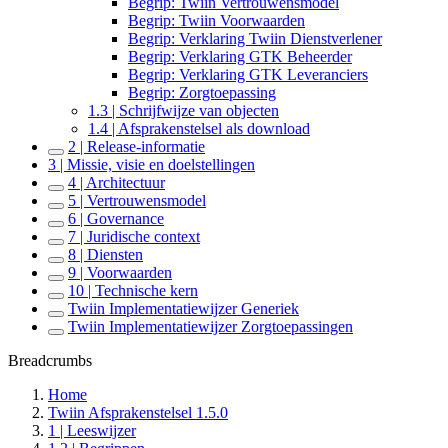
Begrip: Twiin Vertrouwensmodel
Begrip: Twiin Voorwaarden
Begrip: Verklaring Twiin Dienstverlener
Begrip: Verklaring GTK Beheerder
Begrip: Verklaring GTK Leveranciers
Begrip: Zorgtoepassing
1.3 | Schrijfwijze van objecten
1.4 | Afsprakenstelsel als download
2 | Release-informatie
3 | Missie, visie en doelstellingen
4 | Architectuur
5 | Vertrouwensmodel
6 | Governance
7 | Juridische context
8 | Diensten
9 | Voorwaarden
10 | Technische kern
Twiin Implementatiewijzer Generiek
Twiin Implementatiewijzer Zorgtoepassingen
Breadcrumbs
Home
Twiin Afsprakenstelsel 1.5.0
1 | Leeswijzer