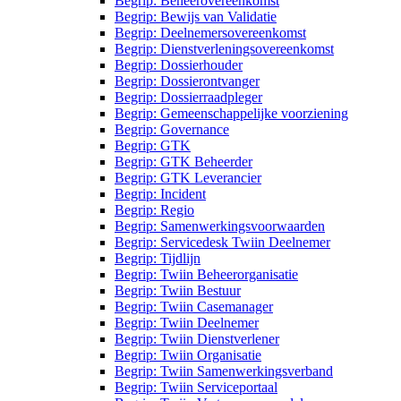
Begrip: Beheerovereenkomst
Begrip: Bewijs van Validatie
Begrip: Deelnemersovereenkomst
Begrip: Dienstverleningsovereenkomst
Begrip: Dossierhouder
Begrip: Dossierontvanger
Begrip: Dossierraadpleger
Begrip: Gemeenschappelijke voorziening
Begrip: Governance
Begrip: GTK
Begrip: GTK Beheerder
Begrip: GTK Leverancier
Begrip: Incident
Begrip: Regio
Begrip: Samenwerkingsvoorwaarden
Begrip: Servicedesk Twiin Deelnemer
Begrip: Tijdlijn
Begrip: Twiin Beheerorganisatie
Begrip: Twiin Bestuur
Begrip: Twiin Casemanager
Begrip: Twiin Deelnemer
Begrip: Twiin Dienstverlener
Begrip: Twiin Organisatie
Begrip: Twiin Samenwerkingsverband
Begrip: Twiin Serviceportaal