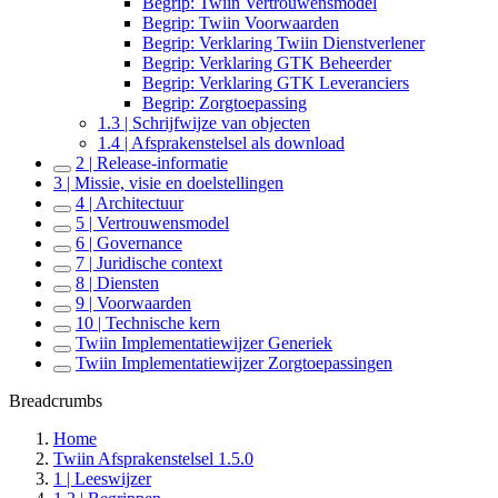
Begrip: Twiin Vertrouwensmodel
Begrip: Twiin Voorwaarden
Begrip: Verklaring Twiin Dienstverlener
Begrip: Verklaring GTK Beheerder
Begrip: Verklaring GTK Leveranciers
Begrip: Zorgtoepassing
1.3 | Schrijfwijze van objecten
1.4 | Afsprakenstelsel als download
2 | Release-informatie
3 | Missie, visie en doelstellingen
4 | Architectuur
5 | Vertrouwensmodel
6 | Governance
7 | Juridische context
8 | Diensten
9 | Voorwaarden
10 | Technische kern
Twiin Implementatiewijzer Generiek
Twiin Implementatiewijzer Zorgtoepassingen
Breadcrumbs
Home
Twiin Afsprakenstelsel 1.5.0
1 | Leeswijzer