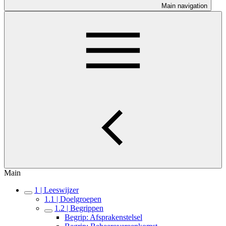
Main navigation
Main
1 | Leeswijzer
1.1 | Doelgroepen
1.2 | Begrippen
Begrip: Afsprakenstelsel