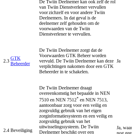
De Twiin Deelnemer kan ook zelf de rol
van Twiin Dienstverlener vervullen
voor zichzelf en voor andere Twiin
Deelnemers. In dat geval is de
deelnemer zelf gehouden om de
voorwaarden van de Twiin
Dienstverlener te vervullen.
De Twiin Deelnemer zorgt dat de
Voorwaarden GTK Beheer worden
GTK
2.3
vervuld. De Twiin Deelnemer kan deze
Ja
Beheerder
verplichtingen nakomen door een GTK
Beheerder in te schakelen.
De Twiin Deelnemer draagt
overeenkomstig het bepaalde in NEN
*
7510 en NEN 7512
en NEN 7513,
aantoonbaar zorg voor een veilig en
zorgvuldig gebruik van het eigen
zorginformatiesysteem en een veilig en
zorgvuldig gebruik van het
uitwisselingssysteem. De Twiin
Ja, waarb
2.4
Beveiliging
Deelnemer beschikt over een
nog geen 