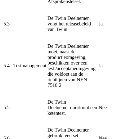
Afsprakenstelsel.
De Twiin Deelnemer
5.3
volgt het releasebeleid
Ja
van Twiin.
De Twiin Deelnemer
moet, naast de
productieomgeving,
beschikken over een
5.4
Testmanagement
Ja
test-/acceptatieomgeving
die voldoet aan de
richtlijnen van NEN
7510-2.
De Twiin
5.5
Deelnemer doorloopt een
Nee
ketentest.
De Twiin Deelnemer
gebruikt een set
5.6
Nee