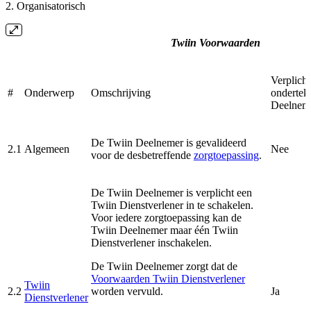
2. Organisatorisch
Twiin Voorwaarden
Verplicht
#
Onderwerp
Omschrijving
ondertek
Deelnem
De Twiin Deelnemer is gevalideerd
2.1
Algemeen
Nee
voor de desbetreffende
zorgtoepassing
.
De Twiin Deelnemer is verplicht een
Twiin Dienstverlener in te schakelen.
Voor iedere zorgtoepassing kan de
Twiin Deelnemer maar één Twiin
Dienstverlener inschakelen.
De Twiin Deelnemer zorgt dat de
Voorwaarden Twiin Dienstverlener
Twiin
2.2
worden vervuld.
Ja
Dienstverlener