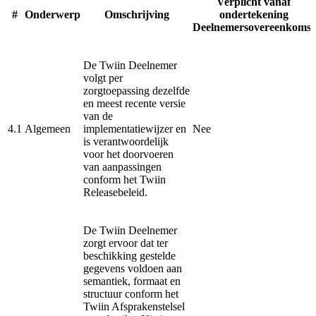
Verplicht vanaf
#
Onderwerp
Omschrijving
ondertekening
Deelnemersovereenkomst
De Twiin Deelnemer
volgt per
zorgtoepassing dezelfde
en meest recente versie
van de
4.1
Algemeen
implementatiewijzer en
Nee
is verantwoordelijk
voor het doorvoeren
van aanpassingen
conform het Twiin
Releasebeleid.
De Twiin Deelnemer
zorgt ervoor dat ter
beschikking gestelde
gegevens voldoen aan
semantiek, formaat en
structuur conform het
Twiin Afsprakenstelsel