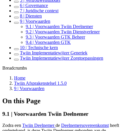
5 | Vertrouwensmodel
6 | Governance
7 | Juridische context
8 | Diensten
9 | Voorwaarden
9.1 | Voorwaarden Twiin Deelnemer
9.2 | Voorwaarden Twiin Dienstverlener
9.3 | Voorwaarden GTK Beheer
9.4 | Voorwaarden GTK
10 | Technische kern
Twiin Implementatiewijzer Generiek
Twiin Implementatiewijzer Zorgtoepassingen
Breadcrumbs
Home
Twiin Afsprakenstelsel 1.5.0
9 | Voorwaarden
On this Page
9.1 | Voorwaarden Twiin Deelnemer
Zodra een
Twiin Deelnemer
de
Deelnemersovereenkomst
heeft
ondertekend, is deze Twiin Deelnemer gebonden aan de