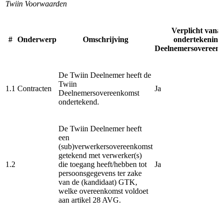
Twiin Voorwaarden
Verplicht vana
#
Onderwerp
Omschrijving
ondertekening
Deelnemersovereen
De Twiin Deelnemer heeft de
Twiin
1.1
Contracten
Ja
Deelnemersovereenkomst
ondertekend.
De Twiin Deelnemer heeft
een
(sub)verwerkersovereenkomst
getekend met verwerker(s)
1.2
die toegang heeft/hebben tot
Ja
persoonsgegevens ter zake
van de (kandidaat) GTK,
welke overeenkomst voldoet
aan artikel 28 AVG.