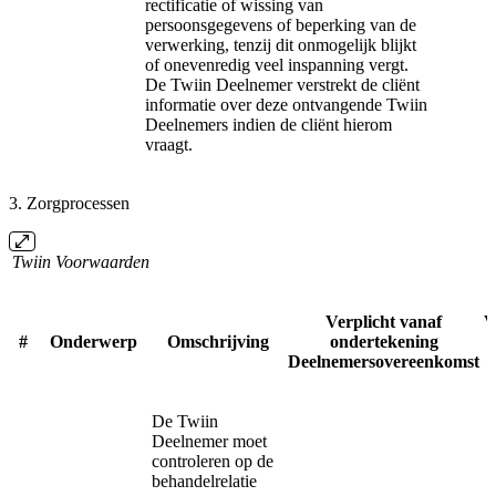
rectificatie of wissing van
persoonsgegevens of beperking van de
verwerking, tenzij dit onmogelijk blijkt
of onevenredig veel inspanning vergt.
De Twiin Deelnemer verstrekt de cliënt
informatie over deze ontvangende Twiin
Deelnemers indien de cliënt hierom
vraagt.
3. Zorgprocessen
Twiin Voorwaarden
Verplicht vanaf
V
#
Onderwerp
Omschrijving
ondertekening
Deelnemersovereenkomst
v
De Twiin
Deelnemer moet
controleren op de
behandelrelatie