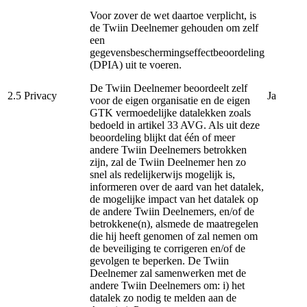
Voor zover de wet daartoe verplicht, is
de Twiin Deelnemer gehouden om zelf
een
gegevensbeschermingseffectbeoordeling
(DPIA) uit te voeren.
De Twiin Deelnemer beoordeelt zelf
2.5
Privacy
Ja
voor de eigen organisatie en de eigen
GTK vermoedelijke datalekken zoals
bedoeld in artikel 33 AVG. Als uit deze
beoordeling blijkt dat één of meer
andere Twiin Deelnemers betrokken
zijn, zal de Twiin Deelnemer hen zo
snel als redelijkerwijs mogelijk is,
informeren over de aard van het datalek,
de mogelijke impact van het datalek op
de andere Twiin Deelnemers, en/of de
betrokkene(n), alsmede de maatregelen
die hij heeft genomen of zal nemen om
de beveiliging te corrigeren en/of de
gevolgen te beperken. De Twiin
Deelnemer zal samenwerken met de
andere Twiin Deelnemers om: i) het
datalek zo nodig te melden aan de