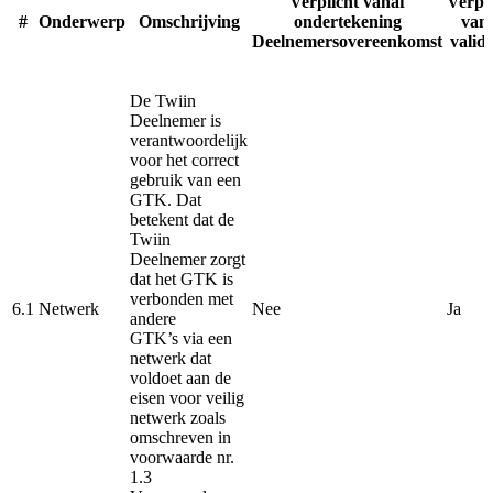
Verplicht vanaf
Verpli
#
Onderwerp
Omschrijving
ondertekening
van
Deelnemersovereenkomst
valida
De Twiin
Deelnemer is
verantwoordelijk
voor het correct
gebruik van een
GTK. Dat
betekent dat de
Twiin
Deelnemer zorgt
dat het GTK is
verbonden met
6.1
Netwerk
Nee
Ja
andere
GTK’s via een
netwerk dat
voldoet aan de
eisen voor veilig
netwerk zoals
omschreven in
voorwaarde nr.
1.3