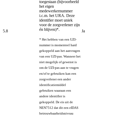
toegestaan (bijvoorbeeld
het eigen
medewerkernummer
i.c.m. het URA. Deze
identifier moet uniek
voor de zorgverlener zijn
én blijven)*.
5.8
Ja
* Het hebben van een UZI-
nummer is momenteel hard
gekoppeld aan het aanvragen
van een UZI-pas. Wanneer het
niet mogelijk of gewenst is
om de UZI-pas aan te vragen
en/of te gebruiken kan een
zorgverlener een ander
identificatiemiddel
gebruiken waaraan een
andere identifier is
gekoppeld. De eis uit de
NEN7512 dat dit een eIDAS
betrouwbaarheidsniveau