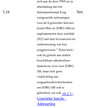
zich aan de door VWS en in
afstemming met het
5.18
Nee
Informatieberaad Zorg
vastgestelde oplossingen
voor de 6 generieke functies
(zoals Mitz en ZORG-AB) en
implementeren deze uiterlijk
2025 met hun leveranciers ter
ondersteuning van hun
zorgprocessen.” Twiin kiest -
ook bij gebrek aan andere
beschikbare adresboeken-
daarom nu voor voor ZORG-
AB, maar stelt geen
verplichting aan
zorgaanbieders/deelnemers
om ZORG-AB ook te
gebruiken, zie ook
10.2.5 |
Generieke functie -
Adressering