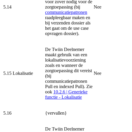
voor zover nodig voor de
5.14
zorgtoepassing (bij
Nee
communicatiepatronen
raadpleegbaar maken en
bij verzenden dossier als
het gaat om de use case
opvragen dossier).
De Twiin Deelnemer
maakt gebruik van een
lokalisatievoorziening
zoals en wanneer de
zorgtoepassing dit vereist
5.15
Lokalisatie
Nee
(bij
communicatiepatronen
Pull en indexed Pull). Zie
ook
10.2.6 | Generieke
functie - Lokalisatie
5.16
{vervallen}
De Twiin Deelnemer