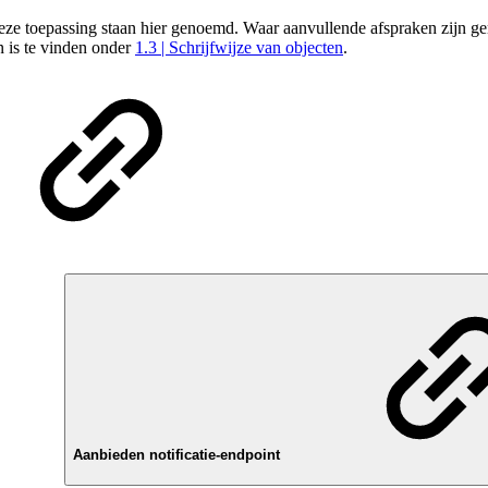
 toepassing staan hier genoemd. Waar aanvullende afspraken zijn gemaak
n is te vinden onder
1.3 | Schrijfwijze van objecten
.
Aanbieden notificatie-endpoint