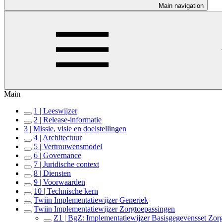
Main navigation
Main
1 | Leeswijzer
2 | Release-informatie
3 | Missie, visie en doelstellingen
4 | Architectuur
5 | Vertrouwensmodel
6 | Governance
7 | Juridische context
8 | Diensten
9 | Voorwaarden
10 | Technische kern
Twiin Implementatiewijzer Generiek
Twiin Implementatiewijzer Zorgtoepassingen
Z1 | BgZ: Implementatiewijzer Basisgegevensset Zor