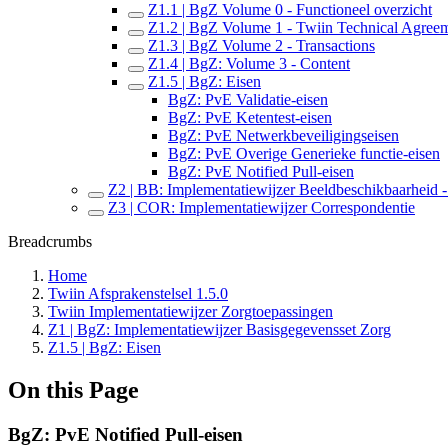
Z1.1 | BgZ Volume 0 - Functioneel overzicht
Z1.2 | BgZ Volume 1 - Twiin Technical Agree
Z1.3 | BgZ Volume 2 - Transactions
Z1.4 | BgZ: Volume 3 - Content
Z1.5 | BgZ: Eisen
BgZ: PvE Validatie-eisen
BgZ: PvE Ketentest-eisen
BgZ: PvE Netwerkbeveiligingseisen
BgZ: PvE Overige Generieke functie-eisen
BgZ: PvE Notified Pull-eisen
Z2 | BB: Implementatiewijzer Beeldbeschikbaarheid - 
Z3 | COR: Implementatiewijzer Correspondentie
Breadcrumbs
Home
Twiin Afsprakenstelsel 1.5.0
Twiin Implementatiewijzer Zorgtoepassingen
Z1 | BgZ: Implementatiewijzer Basisgegevensset Zorg
Z1.5 | BgZ: Eisen
On this Page
BgZ: PvE Notified Pull-eisen