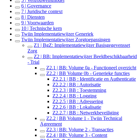
5 | Vertrouwensmodel
6 | Governance
7 | Juridische context
8 | Diensten
9 | Voorwaarden
10 | Technische kern
Twiin Implementatiewijzer Generiek
Twiin Implementatiewijzer Zorgtoepassingen
Z1 | BgZ: Implementatiewijzer Basisgegevensset
Zorg
Z2 | BB: Implementatiewijzer Beeldbeschikbaarheid
- Trial
Z2.1 | BB: Volume 0a - Functioneel overzicht
Z2.2 | BB Volume 0b - Generieke functies
Z2.2.1 | BB : Identificatie en Authenticatie
Z2.2.2 | BB : Autorisatie
Z2.2.3 | BB : Toestemming
Z2.2.4 | BB : Logging
Z2.2.5 | BB : Adressering
Z2.2.6 | BB : Lokalisatie
Z2.2.7 | BB : Netwerkbeveiliging
Z2.2 | BB Volume 1 - Twiin Technical
Agreement
Z2.3 | BB: Volume 2 - Transacties
Z2.4 | BB: Volume 3 - Content