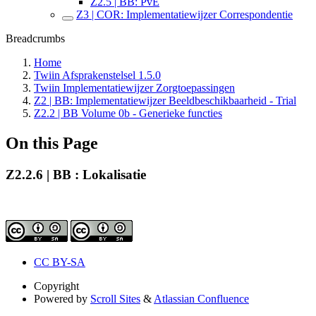
Z2.5 | BB: PvE
Z3 | COR: Implementatiewijzer Correspondentie
Breadcrumbs
Home
Twiin Afsprakenstelsel 1.5.0
Twiin Implementatiewijzer Zorgtoepassingen
Z2 | BB: Implementatiewijzer Beeldbeschikbaarheid - Trial
Z2.2 | BB Volume 0b - Generieke functies
On this Page
Z2.2.6 | BB : Lokalisatie
CC BY-SA
Copyright
Powered by
Scroll Sites
&
Atlassian Confluence