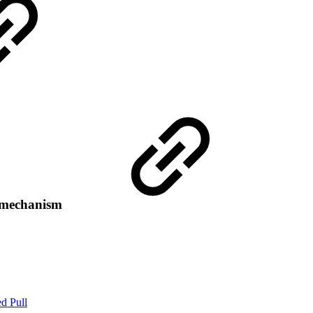
l mechanism
d Pull