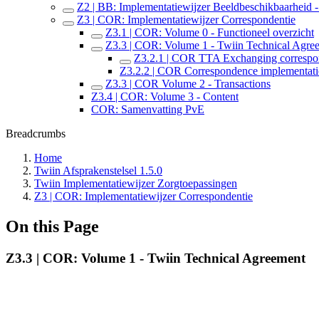
Z2 | BB: Implementatiewijzer Beeldbeschikbaarheid - 
Z3 | COR: Implementatiewijzer Correspondentie
Z3.1 | COR: Volume 0 - Functioneel overzicht
Z3.3 | COR: Volume 1 - Twiin Technical Agre
Z3.2.1 | COR TTA Exchanging correspon
Z3.2.2 | COR Correspondence implementat
Z3.3 | COR Volume 2 - Transactions
Z3.4 | COR: Volume 3 - Content
COR: Samenvatting PvE
Breadcrumbs
Home
Twiin Afsprakenstelsel 1.5.0
Twiin Implementatiewijzer Zorgtoepassingen
Z3 | COR: Implementatiewijzer Correspondentie
On this Page
Z3.3 | COR: Volume 1 - Twiin Technical Agreement