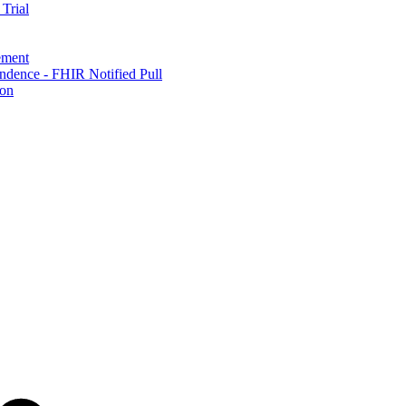
Trial
ement
dence - FHIR Notified Pull
ion