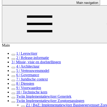
Main navigation
Main
1 | Leeswijzer
2 | Release-informatie
3 | Missie, visie en doelstellingen
4 | Architectuur
5 | Vertrouwensmodel
6 | Governance
7 | Juridische context
8 | Diensten
9 | Voorwaarden
10 | Technische kern
Twiin Implementatiewijzer Generiek
Twiin Implementatiewijzer Zorgtoepassingen
Z1 | BgZ: Implementatiewijzer Basisgegevensset Zor