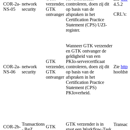
COR-2a-
network
verzender,
controleren, doen zij dit
4.5.2
NS-05
security
GTK
op basis van de
CRL’s:
h
ontvanger
afspraken in het
Certification Practice
Statement (CPS) UZI-
register.
Wanneer GTK verzender
en GTK ontvanger de
geldigheid van een
GTK
PKIo-servercertficaat
COR-2a-
network
verzender,
controleren, doen zij dit
Zie
https
NS-06
security
GTK
op basis van de
hoofdstu
ontvanger
afspraken in het
Certification Practice
Statement (CPS)
PKIoverheid.
Transactions
GTK verzender is in
Transact
COR-2b-
GTK
- BgZ
staat een Workflow-Task