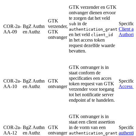
GTK verzender en GTK
ontvanger dienen ervoor
te zorgen dat het veld
GTK
in de
Specifica
sub
COR-2a-
BgZ Authn
verzender,
Client au
authentication_grant
AA-09
en Authz
GTK
en het veld
Authoriz
client_id
ontvanger
in het access token
request dezelfde waarde
bevatten.
GTK ontvanger is in
staat conform de
specificaties een acces
COR-2a-
BgZ Authn
GTK
Specifica
token request van GTK
AA-10
en Authz
ontvanger
Access t
verzender voor toegang
tot het notificatie server
endpoint af te handelen.
GTK ontvanger is in
staat een client assertion
COR-2a-
BgZ Authn
GTK
in de vorm van een
Specifica
AA-12
en Authz
ontvanger
authentic
authentication_grant