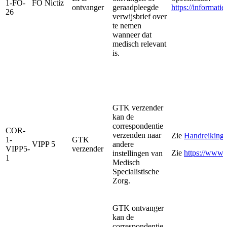
1-FO-
FO Nictiz
ontvanger
geraadpleegde
https://informat
26
verwijsbrief over
te nemen
wanneer dat
medisch relevant
is.
GTK verzender
kan de
correspondentie
COR-
verzenden naar
Zie
Handreiking 
1-
GTK
VIPP 5
andere
VIPP5-
verzender
Zie
https://www.
instellingen van
1
Medisch
Specialistische
Zorg.
GTK ontvanger
kan de
correspondentie