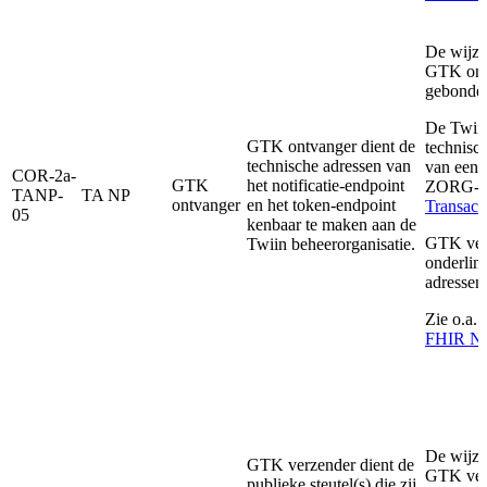
De wijze
GTK ontv
gebonden
De Twiin
GTK ontvanger dient de
technisc
technische adressen van
van een 
COR-2a-
GTK
het notificatie-endpoint
ZORG-AB
TANP-
TA NP
ontvanger
en het token-endpoint
Transact
05
kenbaar te maken aan de
GTK ver
Twiin beheerorganisatie.
onderlin
adresse
Zie o.a.
FHIR Not
De wijze
GTK verzender dient de
GTK verz
publieke steutel(s) die zij