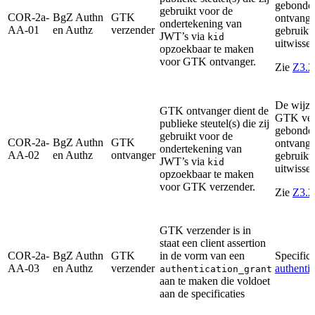
gebonden
gebruikt voor de
COR-2a-
BgZ Authn
GTK
ontvange
ondertekening van
AA-01
en Authz
verzender
gebruikt
JWT’s via
kid
uitwissel
opzoekbaar te maken
voor GTK ontvanger.
Zie
Z3.2
De wijze
GTK ontvanger dient de
GTK verz
publieke steutel(s) die zij
gebonden
gebruikt voor de
COR-2a-
BgZ Authn
GTK
ontvange
ondertekening van
AA-02
en Authz
ontvanger
gebruikt
JWT’s via
kid
uitwissel
opzoekbaar te maken
voor GTK verzender.
Zie
Z3.2
GTK verzender is in
staat een client assertion
COR-2a-
BgZ Authn
GTK
in de vorm van een
Specifica
AA-03
en Authz
verzender
authentic
authentication_grant
aan te maken die voldoet
aan de specificaties