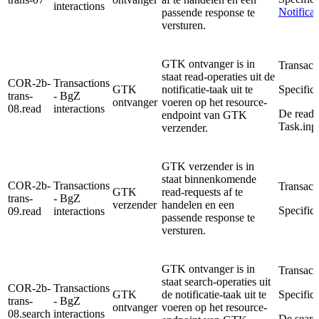
interactions
Notifica
passende response te
versturen.
GTK ontvanger is in
Transact
staat read-operaties uit de
COR-2b-
Transactions
GTK
notificatie-taak uit te
Specifica
trans-
- BgZ
ontvanger
voeren op het resource-
08.read
interactions
De read-
endpoint van GTK
Task.inpu
verzender.
GTK verzender is in
staat binnenkomende
COR-2b-
Transactions
Transact
GTK
read-requests af te
trans-
- BgZ
verzender
handelen en een
Specifica
09.read
interactions
passende response te
versturen.
GTK ontvanger is in
Transact
staat search-operaties uit
COR-2b-
Transactions
GTK
de notificatie-taak uit te
Specifica
trans-
- BgZ
ontvanger
voeren op het resource-
08.search
interactions
De searc