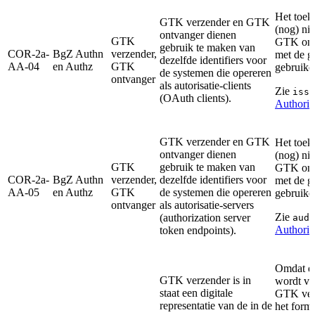
Het toek
GTK verzender en GTK
(nog) ni
ontvanger dienen
GTK
GTK ontv
gebruik te maken van
COR-2a-
BgZ Authn
verzender,
met de g
dezelfde identifiers voor
AA-04
en Authz
GTK
gebruike
de systemen die opereren
ontvanger
als autorisatie-clients
Zie
-
iss
(OAuth clients).
Authoriz
GTK verzender en GTK
Het toek
ontvanger dienen
(nog) ni
GTK
gebruik te maken van
GTK ontv
COR-2a-
BgZ Authn
verzender,
dezelfde identifiers voor
met de g
AA-05
en Authz
GTK
de systemen die opereren
gebruike
ontvanger
als autorisatie-servers
Zie
-
(authorization server
aud
Authoriz
token endpoints).
Omdat 
GTK verzender is in
wordt ve
staat een digitale
GTK verz
representatie van de in de
het form