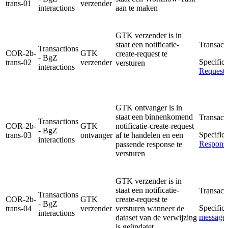
trans-01
verzender
interactions
aan te maken
GTK verzender is in
staat een notificatie-
Transact
Transactions
COR-2b-
GTK
create-request te
- BgZ
Specifica
trans-02
verzender
versturen
interactions
Request
GTK ontvanger is in
staat een binnenkomend
Transact
Transactions
COR-2b-
GTK
notificatie-create-request
- BgZ
Specifica
trans-03
ontvanger
af te handelen en een
interactions
Respons
passende response te
versturen
GTK verzender is in
staat een notificatie-
Transact
Transactions
COR-2b-
GTK
create-request te
- BgZ
Specifica
trans-04
verzender
versturen wanneer de
interactions
message
dataset van de verwijzing
is geüpdatet