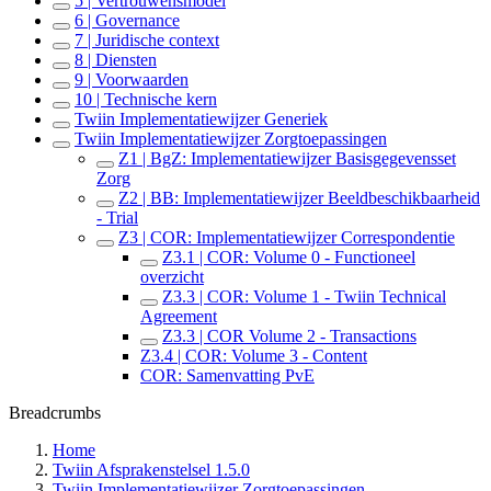
5 | Vertrouwensmodel
6 | Governance
7 | Juridische context
8 | Diensten
9 | Voorwaarden
10 | Technische kern
Twiin Implementatiewijzer Generiek
Twiin Implementatiewijzer Zorgtoepassingen
Z1 | BgZ: Implementatiewijzer Basisgegevensset
Zorg
Z2 | BB: Implementatiewijzer Beeldbeschikbaarheid
- Trial
Z3 | COR: Implementatiewijzer Correspondentie
Z3.1 | COR: Volume 0 - Functioneel
overzicht
Z3.3 | COR: Volume 1 - Twiin Technical
Agreement
Z3.3 | COR Volume 2 - Transactions
Z3.4 | COR: Volume 3 - Content
COR: Samenvatting PvE
Breadcrumbs
Home
Twiin Afsprakenstelsel 1.5.0
Twiin Implementatiewijzer Zorgtoepassingen