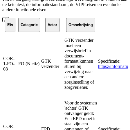
de ketentest, de informatiestandaard, de VIPP-eisen en eventuele
andere functionele eisen.
Eis
Categorie
Actor
Omschrijving
GTK verzender
moet een
verwijsbrief in
document-
COR-
GTK
formaat kunnen
Specificatie:
1-FO-
FO (Nictiz)
verzender
sturen bij
https://informat
08
verwijzing naar
een andere
zorginstelling of
zorgverlener.
Voor de systemen
'achter' GTK
ontvanger geldt:
Een EPD moet in
staat zijn een
COR-
EPD
ontvangen of
Specificatie: