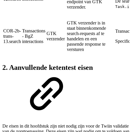
De searc
endpoint van GTK
verzender.
Task.in
GTK verzender is in
staat binnenkomende
COR-2b-
Transactions
Transact
GTK
search-requests af te
trans-
- BgZ
verzender
handelen en een
Specifica
13.search
interactions
passende response te
versturen
2. Aanvullende ketentest eisen
De eisen in dit hoofdstuk zijn niet nodig zijn voor de Twiin validatie
van de zorgtoepassing. Deze eisen zijn wel nodig om te voldoen aan