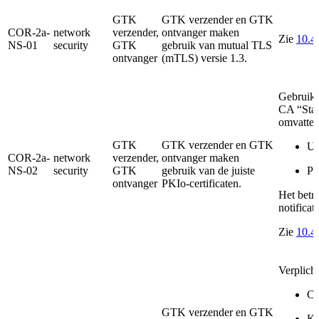
GTK
GTK verzender en GTK
COR-2a-
network
verzender,
ontvanger maken
Zie
10.4.
NS-01
security
GTK
gebruik van mutual TLS
ontvanger
(mTLS) versie 1.3.
Gebruikt
CA “Staa
omvatten
GTK
GTK verzender en GTK
UZ
COR-2a-
network
verzender,
ontvanger maken
NS-02
security
GTK
gebruik van de juiste
PK
ontvanger
PKIo-certificaten.
Het betre
notificat
Zie
10.4.
Verplich
Ce
GTK verzender en GTK
Ke