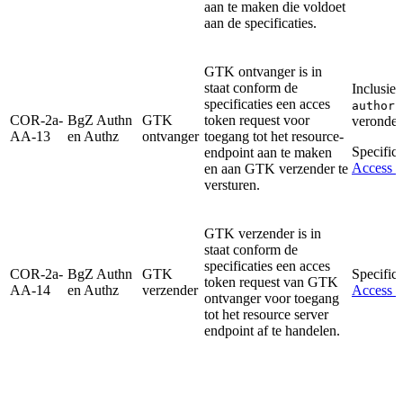
aan te maken die voldoet
aan de specificaties.
GTK ontvanger is in
staat conform de
Inclusie
specificaties een acces
authori
COR-2a-
BgZ Authn
GTK
token request voor
veronder
AA-13
en Authz
ontvanger
toegang tot het resource-
Specifica
endpoint aan te maken
Access t
en aan GTK verzender te
versturen.
GTK verzender is in
staat conform de
specificaties een acces
COR-2a-
BgZ Authn
GTK
Specifica
token request van GTK
AA-14
en Authz
verzender
Access t
ontvanger voor toegang
tot het resource server
endpoint af te handelen.