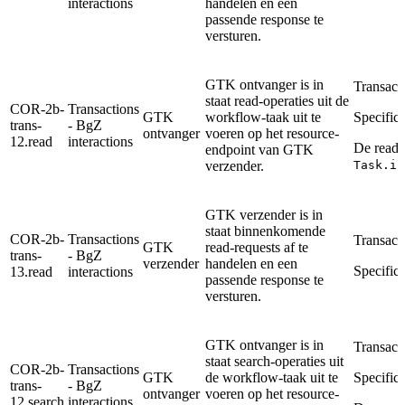
interactions
handelen en een
passende response te
versturen.
GTK ontvanger is in
Transact
staat read-operaties uit de
COR-2b-
Transactions
GTK
workflow-taak uit te
Specifica
trans-
- BgZ
ontvanger
voeren op het resource-
12.read
interactions
De read-
endpoint van GTK
verzender.
Task.in
GTK verzender is in
staat binnenkomende
COR-2b-
Transactions
Transact
GTK
read-requests af te
trans-
- BgZ
verzender
handelen en een
Specifica
13.read
interactions
passende response te
versturen.
GTK ontvanger is in
Transact
staat search-operaties uit
COR-2b-
Transactions
GTK
de workflow-taak uit te
Specifica
trans-
- BgZ
ontvanger
voeren op het resource-
12.search
interactions