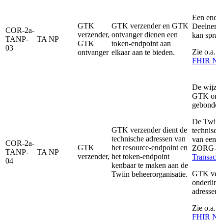
Een endp
GTK
GTK verzender en GTK
Deelneme
COR-2a-
verzender,
ontvanger dienen een
kan spra
TANP-
TA NP
GTK
token-endpoint aan
03
Zie o.a.
ontvanger
elkaar aan te bieden.
FHIR Not
De wijze
GTK ontv
gebonden
De Twiin
GTK verzender dient de
technisc
technische adressen van
van een 
COR-2a-
GTK
het resource-endpoint en
ZORG-AB
TANP-
TA NP
verzender,
het token-endpoint
Transact
04
kenbaar te maken aan de
GTK ver
Twiin beheerorganisatie.
onderlin
adresse
Zie o.a.
FHIR Not