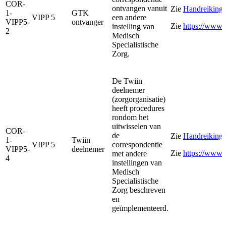
COR-
ontvangen vanuit
Zie
Handreiking 
1-
GTK
VIPP 5
een andere
VIPP5-
ontvanger
Zie
https://www.
instelling van
2
Medisch
Specialistische
Zorg.
De Twiin
deelnemer
(zorgorganisatie)
heeft procedures
rondom het
uitwisselen van
COR-
de
Zie
Handreiking 
1-
Twiin
VIPP 5
correspondentie
VIPP5-
deelnemer
Zie
https://www.
met andere
4
instellingen van
Medisch
Specialistische
Zorg beschreven
en
geïmplementeerd.