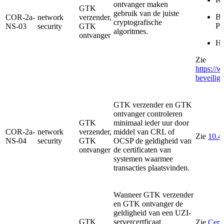
ontvanger maken
GTK
gebruik van de juiste
Bu
COR-2a-
network
verzender,
cryptografische
Po
NS-03
security
GTK
algoritmes.
ontvanger
Ha
Zie
https://
beveiligi
GTK verzender en GTK
ontvanger controleren
GTK
minimaal ieder uur door
COR-2a-
network
verzender,
middel van CRL of
Zie
10.4.
NS-04
security
GTK
OCSP de geldigheid van
ontvanger
de certificaten van
systemen waarmee
transacties plaatsvinden.
Wanneer GTK verzender
en GTK ontvanger de
geldigheid van een UZI-
GTK
servercertficaat
Zie
Cert