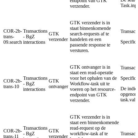
endpoint van GTK
Task.inp
verzender.
GTK verzender is in
staat binnenkomende
COR-2b-
Transactions
Transact
GTK
search-requests af te
trans-
- BgZ
verzender
handelen en een
Specifica
09.search
interactions
passende response te
versturen.
GTK ontvanger is in
Transact
staat een read-operatie
Transactions
voor het ophalen van de
Specifica
COR-2b-
GTK
- BgZ
Workflow-task uit te
trans-10
ontvanger
De indic
interactions
voeren op het resource-
opgenome
endpoint van GTK
task.val
verzender.
GTK verzender is in
staat een binnenkomende
Transactions
read-request op de
COR-2b-
GTK
- BgZ
workflow-task af te
Transact
trans-11
verzender