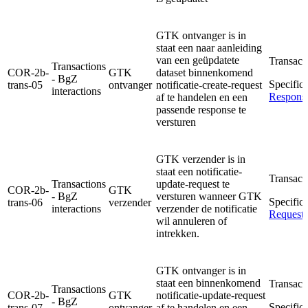
GTK ontvanger is in
staat een naar aanleiding
van een geüpdatete
Transact
Transactions
COR-2b-
GTK
dataset binnenkomend
- BgZ
Specifica
trans-05
ontvanger
notificatie-create-request
interactions
Respons
af te handelen en een
passende response te
versturen
GTK verzender is in
staat een notificatie-
Transact
Transactions
update-request te
COR-2b-
GTK
- BgZ
versturen wanneer GTK
Specifica
trans-06
verzender
interactions
verzender de notificatie
Request
wil annuleren of
intrekken.
GTK ontvanger is in
staat een binnenkomend
Transact
Transactions
COR-2b-
GTK
notificatie-update-request
- BgZ
Specifica
trans-07
ontvanger
af te handelen en een