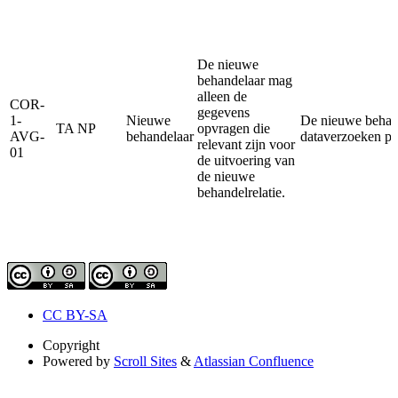
De nieuwe
behandelaar mag
alleen de
COR-
gegevens
1-
Nieuwe
De nieuwe behande
TA NP
opvragen die
AVG-
behandelaar
dataverzoeken pr
relevant zijn voor
01
de uitvoering van
de nieuwe
behandelrelatie.
CC BY-SA
Copyright
Powered by
Scroll Sites
&
Atlassian Confluence