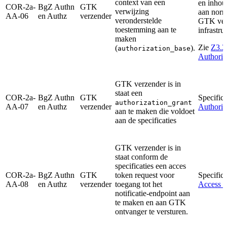
context van een
en inhou
COR-2a-
BgZ Authn
GTK
verwijzing
aan norm
AA-06
en Authz
verzender
veronderstelde
GTK verz
toestemming aan te
infrastru
maken
Zie
Z3.2
(
).
authorization_base
Authoriz
GTK verzender is in
staat een
COR-2a-
BgZ Authn
GTK
Specifica
authorization_grant
AA-07
en Authz
verzender
Authoriz
aan te maken die voldoet
aan de specificaties
GTK verzender is in
staat conform de
specificaties een acces
COR-2a-
BgZ Authn
GTK
token request voor
Specifica
AA-08
en Authz
verzender
toegang tot het
Access t
notificatie-endpoint aan
te maken en aan GTK
ontvanger te versturen.