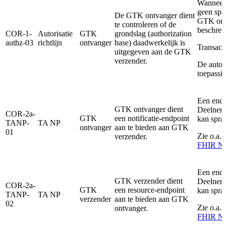
Wanneer 
geen spra
De GTK ontvanger dient
GTK ontva
te controleren of de
beschreve
COR-1-
Autorisatie
GTK
grondslag (authorization
authz-03
richtlijn
ontvanger
base) daadwerkelijk is
Transact
uitgegeven aan de GTK
verzender.
De autori
toepassi
Een endp
GTK ontvanger dient
Deelneme
COR-2a-
GTK
een notificatie-endpoint
kan spra
TANP-
TA NP
ontvanger
aan te bieden aan GTK
01
Zie o.a.
verzender.
FHIR Not
Een endp
GTK verzender dient
Deelneme
COR-2a-
GTK
een resource-endpoint
kan spra
TANP-
TA NP
verzender
aan te bieden aan GTK
02
Zie o.a.
ontvanger.
FHIR Not